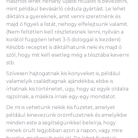
Hasznos lehet néhány újabb rituálét is bevezetni,
mint például bevásárló cédula gyártást. Le lehet
diktálni a gyereknek, amit venni szeretnénk és
majd ő figyeli a listát, nehogy elfelejtsünk valamit.
(Nem feltétlen kell részletesnek lenni, nyilván a
korától függően lehet 3-5 dologgal is kezdeni)
Később receptet is diktálhatunk neki és majd ő
szól, hogy mit kell esetleg még a tésztába keverni
stb.
Szívesen hajtogatnak kis könyveket is, például
valamelyik családtagnak ajándékba, ebbe is
írhatnak kis történetet, úgy, hogy az egyik oldalra
rajzolnak, a másikra írnak egy-egy mondatot.
De mi is vehetünk nekik kis füzetet, amelyet
például kinevezünk örömfüzetnek és amelyikbe
minden este a segítségünkkel beleírja, hogy
minek örült legjobban azon a napon, vagy mire