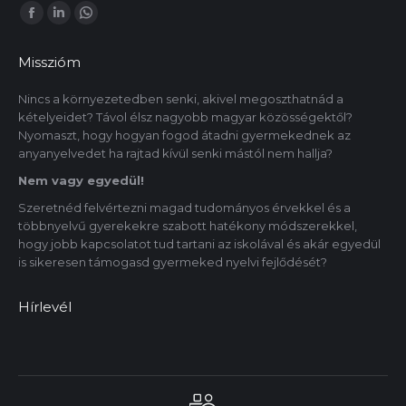
Itt is megtalálsz minket:
Facebook
Linkedin
Whatsapp
oldal
oldal
oldal
Misszióm
új
új
új
ablakban
ablakban
ablakban
Nincs a környezetedben senki, akivel megoszthatnád a
kételyeidet? Távol élsz nagyobb magyar közösségektől?
nyílik
nyílik
nyílik
Nyomaszt, hogy hogyan fogod átadni gyermekednek az
meg.
meg.
meg.
anyanyelvedet ha rajtad kívül senki mástól nem hallja?
Nem vagy egyedül!
Szeretnéd felvértezni magad tudományos érvekkel és a
többnyelvű gyerekekre szabott hatékony módszerekkel,
hogy jobb kapcsolatot tud tartani az iskolával és akár egyedül
is sikeresen támogasd gyermeked nyelvi fejlődését?
Hírlevél