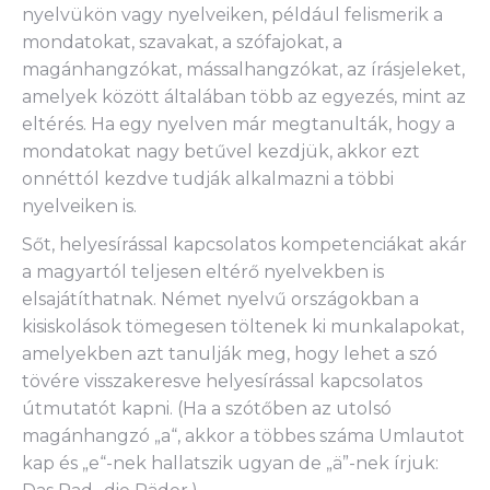
nyelvükön vagy nyelveiken, például felismerik a
mondatokat, szavakat, a szófajokat, a
magánhangzókat, mássalhangzókat, az írásjeleket,
amelyek között általában több az egyezés, mint az
eltérés. Ha egy nyelven már megtanulták, hogy a
mondatokat nagy betűvel kezdjük, akkor ezt
onnéttól kezdve tudják alkalmazni a többi
nyelveiken is.
Sőt, helyesírással kapcsolatos kompetenciákat akár
a magyartól teljesen eltérő nyelvekben is
elsajátíthatnak. Német nyelvű országokban a
kisiskolások tömegesen töltenek ki munkalapokat,
amelyekben azt tanulják meg, hogy lehet a szó
tövére visszakeresve helyesírással kapcsolatos
útmutatót kapni. (Ha a szótőben az utolsó
magánhangzó „a“, akkor a többes száma Umlautot
kap és „e“-nek hallatszik ugyan de „ä”-nek írjuk: