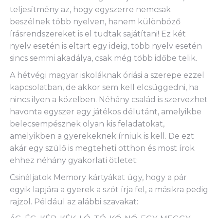
teljesítmény az, hogy egyszerre nemcsak
beszélnek több nyelven, hanem különböző
írásrendszereket is el tudtak sajátítani! Ez két
nyelv esetén is eltart egy ideig, több nyelv esetén
sincs semmi akadálya, csak még több időbe telik.
A hétvégi magyar iskoláknak óriási a szerepe ezzel
kapcsolatban, de akkor sem kell elcsüggedni, ha
nincs ilyen a közelben. Néhány család is szervezhet
havonta egyszer egy játékos délutánt, amelyikbe
belecsempésznek olyan kis feladatokat,
amelyikben a gyerekeknek írniuk is kell. De ezt
akár egy szülő is megteheti otthon és most írok
ehhez néhány gyakorlati ötletet:
Csináljatok Memory kártyákat úgy, hogy a pár
egyik lapjára a gyerek a szót írja fel, a másikra pedig
rajzol. Például az alábbi szavakat: