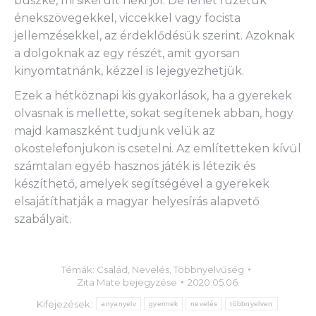
büszke, mi sikerült neki jól. De lehet füzetük
énekszövegekkel, viccekkel vagy focista
jellemzésekkel, az érdeklődésük szerint. Azoknak
a dolgoknak az egy részét, amit gyorsan
kinyomtatnánk, kézzel is lejegyezhetjük.
Ezek a hétköznapi kis gyakorlások, ha a gyerekek
olvasnak is mellette, sokat segítenek abban, hogy
majd kamaszként tudjunk velük az
okostelefonjukon is csetelni. Az említetteken kívül
számtalan egyéb hasznos játék is létezik és
készíthető, amelyek segítségével a gyerekek
elsajátíthatják a magyar helyesírás alapvető
szabályait.
Témák:
Család
,
Nevelés
,
Többnyelvűség
Zita Mate
bejegyzése
2020.05.06.
Kifejezések:
anyanyelv
gyermek
nevelés
többnyelven