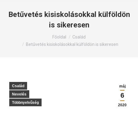
Betűvetés kisiskolásokkal külföldön
is sikeresen
Itt állsz:
Főoldal
Család
Betűvetés kisiskolásokkal külföldön is sikeresen
Család
máj
6
Nevelés
Többnyelvűség
2020