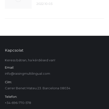
2022.10.03.
Kapcsolat
Keress bátran, ha kérdésed van!
Email:
info@raisingmultilingual.com
Cím:
Carrer Benet Mateu 23. Barcelona 08034
Telefon:
+34-696-770-578