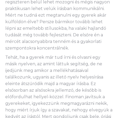
regiszteren belül lehet mozogni és mégis nagyon
praktikusan lehet velük írásban kommunikálni.
Miért ne tudná ezt megtanulni egy gyerek akár
külföldön élve? Persze bármikor tovább lehet
lépni az emeltebb stílusokba, ha valaki hajlandó
tudását még tovább fejleszteni. De elsőre én a
mércét alacsonyabbra tenném és a gyakorlati
szempontokra koncentrálnék.
Tehát, ha a gyerek már tud írni és olvasni egy
másik nyelven, az amint láttuk segítség, de ne
ijedjünk meg amikor a mellékhatásaival
találkozunk, ugyanis az illető nyelv helyesírása
eleinte átszűrődik majd a magyar írásba. Ez
elsősorban az alsósokra jellemző, de később is
előfordulhat hellyel-közzel. Finoman javítsuk a
gyerekeket, igyekezzünk megmagyarázni nekik,
hogy miért írjuk így a szavakat, nehogy elvegyük a
kedvét az írástól. Mert gondoljunk csak bele, óriási