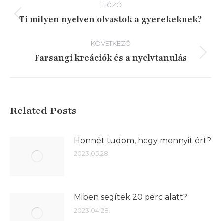
ELŐZŐ
navigáció
Ti milyen nyelven olvastok a gyerekeknek?
Előző
írás:
KÖVETKEZŐ
Farsangi kreációk és a nyelvtanulás
Következő
írás:
Related Posts
Honnét tudom, hogy mennyit ért?
2023.05.28.
Miben segítek 20 perc alatt?
2023.04.28.