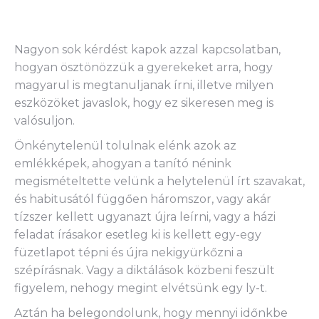
Nagyon sok kérdést kapok azzal kapcsolatban,
hogyan ösztönözzük a gyerekeket arra, hogy
magyarul is megtanuljanak írni, illetve milyen
eszközöket javaslok, hogy ez sikeresen meg is
valósuljon.
Önkénytelenül tolulnak elénk azok az
emlékképek, ahogyan a tanító nénink
megismételtette velünk a helytelenül írt szavakat,
és habitusától függően háromszor, vagy akár
tízszer kellett ugyanazt újra leírni, vagy a házi
feladat írásakor esetleg ki is kellett egy-egy
füzetlapot tépni és újra nekigyürkőzni a
szépírásnak. Vagy a diktálások közbeni feszült
figyelem, nehogy megint elvétsünk egy ly-t.
Aztán ha belegondolunk, hogy mennyi időnkbe