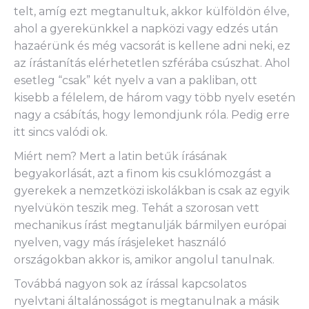
telt, amíg ezt megtanultuk, akkor külföldön élve,
ahol a gyerekünkkel a napközi vagy edzés után
hazaérünk és még vacsorát is kellene adni neki, ez
az írástanítás elérhetetlen szférába csúszhat. Ahol
esetleg “csak” két nyelv a van a pakliban, ott
kisebb a félelem, de három vagy több nyelv esetén
nagy a csábítás, hogy lemondjunk róla. Pedig erre
itt sincs valódi ok.
Miért nem? Mert a latin betűk írásának
begyakorlását, azt a finom kis csuklómozgást a
gyerekek a nemzetközi iskolákban is csak az egyik
nyelvükön teszik meg. Tehát a szorosan vett
mechanikus írást megtanulják bármilyen európai
nyelven, vagy más írásjeleket használó
országokban akkor is, amikor angolul tanulnak.
Továbbá nagyon sok az írással kapcsolatos
nyelvtani általánosságot is megtanulnak a másik