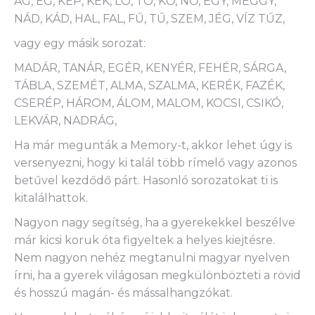
ÁG, ÉG, KÉP, KÉK, LÓ, TÓ, KŐ, NŐ, EGY, MEGGY,
NÁD, KÁD, HAL, FAL, FŰ, TŰ, SZEM, JÉG, VÍZ TŰZ,
vagy egy másik sorozat:
MADÁR, TANÁR, EGÉR, KENYÉR, FEHÉR, SÁRGA,
TÁBLA, SZEMÉT, ALMA, SZALMA, KERÉK, FAZÉK,
CSERÉP, HÁROM, ÁLOM, MALOM, KOCSI, CSIKÓ,
LEKVÁR, NADRÁG,
Ha már megunták a Memory-t, akkor lehet úgy is
versenyezni, hogy ki talál több rímelő vagy azonos
betűvel kezdődő párt. Hasonló sorozatokat ti is
kitalálhattok.
Nagyon nagy segítség, ha a gyerekekkel beszélve
már kicsi koruk óta figyeltek a helyes kiejtésre.
Nem nagyon nehéz megtanulni magyar nyelven
írni, ha a gyerek világosan megkülönbözteti a rövid
és hosszú magán- és mássalhangzókat.