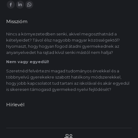
Itt is megtalálsz minket:
Facebook
Linkedin
Whatsapp
oldal
oldal
oldal
Misszióm
új
új
új
ablakban
ablakban
ablakban
Nincs a környezetedben senki, akivel megoszthatnád a
kételyeidet? Távol élsz nagyobb magyar közösségektől?
nyílik
nyílik
nyílik
Nyomaszt, hogy hogyan fogod átadni gyermekednek az
meg.
meg.
meg.
anyanyelvedet ha rajtad kívül senki mástól nem hallja?
Nem vagy egyedül!
Szeretnéd felvértezni magad tudományos érvekkel és a
többnyelvű gyerekekre szabott hatékony módszerekkel,
hogy jobb kapcsolatot tud tartani az iskolával és akár egyedül
is sikeresen támogasd gyermeked nyelvi fejlődését?
Hírlevél