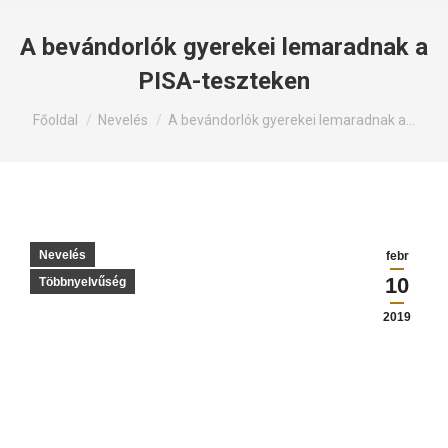
A bevándorlók gyerekei lemaradnak a
PISA-teszteken
Itt állsz:
Főoldal
Nevelés
A bevándorlók gyerekei lemaradnak a…
Nevelés
febr
10
Többnyelvűség
2019