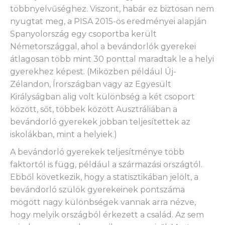
többnyelvűséghez. Viszont, habár ez biztosan nem
nyugtat meg, a PISA 2015-ös eredményei alapján
Spanyolország egy csoportba került
Németországgal, ahol a bevándorlók gyerekei
átlagosan több mint 30 ponttal maradtak le a helyi
gyerekhez képest. (Miközben például Új-
Zélandon, Írországban vagy az Egyesült
Királyságban alig volt különbség a két csoport
között, sőt, többek között Ausztráliában a
bevándorló gyerekek jobban teljesítettek az
iskolákban, mint a helyiek.)
A bevándorló gyerekek teljesítménye több
faktortól is függ, például a származási országtól.
Ebből következik, hogy a statisztikában jelölt, a
bevándorló szülök gyerekeinek pontszáma
mögött nagy különbségek vannak arra nézve,
hogy melyik országból érkezett a család. Az sem