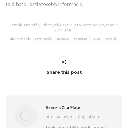
található részletesebb információ.
Témák:
Nevelés
,
Többnyelvűség
Zita Mate
bejegyzése
2019.02.10.
Kifejezések:
bevándorlás
gyermek
integráció
iskola
nevelés
Share this post
Szerző:
Zita Mate
https://raisingmultilingual.com
Multilingual life, multilingual