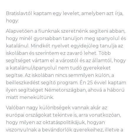
Bratislavtól kaptam egy levelet, amelyben azt írja,
hogy:
Alapvetően a fiunknak szeretnénk segíteni abban,
hogy minél gyorsabban tanuljon meg spanyolul és
katalánul. Mindkét nyelvet egyidejűleg tanulja az
iskolában és szerintem ez zavaró lehet. Több
segítséget vártam el a várostól és az államtól, hogy
a katalánul/spanyolul nem tudó gyerekeket
segítse. Az iskolában nincs semmilyen külön, a
beilleszkedést segítő program. Én 25 évvel kaptam
ilyen segítséget Németországban, ahová a háború
miatt menekültünk.
Valóban nagy különbségek vannak akár az
európai országokat tekintve is, arra vonatkozóan,
hogy milyen az oktatáspolitikájuk, hogyan
viszonyulnak a bevándorlók gyerekeihez, illetve a