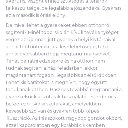
sikerül is. Viszont ehhez szükséges a tanárok
felkészültsége, de legalább a jószándéka. Gyakran
ez a második is óriási előny.
De mivel lehet a gyerekeket ebben otthonról
segíteni? Minél több iskolán kívüli tevékenységet
végez az újonnan jött gyerek a helyi kis társaival,
annál több interakcióra lesz lehetősége, tehát
annál gyorsabban fogja megtanulni a nyelvet.
Tehát beíratni edzésekre és ha otthon nem
tudnak segíteni a házi feladatban, akkor
magántanárt fogadni, legalábbis az első időkben.
Lehet kis barátokat is meghívni, hogy együtt
tanuljanak otthon. Hasznos továbbá megtanítani a
gyerekeknek a szótárak használatát és érdemes
beszerezni iskolai szótárakat, amelyekben
kevesebb szó van és gyakran több képes
illusztráció. Az írás szokott nagyobb gondot okozni,
ezzel kapcsolatban egy korábbi cikkemben