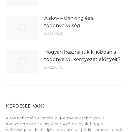
A slow – thinking és a
többnyelvűség
2023.01.29.
Hogyan használjuk ki jobban a
többnyelvű környezet előnyeit?
2022.10.03.
KÉRDÉSED VAN?
A sok nehézség ellenére, a gyermekek többnyelvű
környezete óriási előny lehet. Azért vagyok, hogy a
nehézségeket leküzdjük, az előnyöket pedig kamatoztassuk.