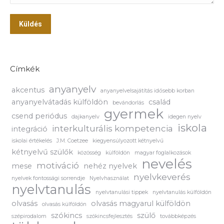
Küldés
Címkék
anyanyelv
akcentus
anyanyelvelsajátítás idősebb korban
anyanyelvátadás külföldön
család
bevándorlás
gyermek
csend periódus
dajkanyelv
idegen nyelv
iskola
interkulturális kompetencia
integráció
iskolai értékelés
J.M. Coetzee
kiegyensúlyozott kétnyelvű
kétnyelvű szülők
közösség
külföldön
magyar foglalkozások
nevelés
motiváció
mese
nehéz nyelvek
nyelvkeverés
nyelvek fontossági sorrendje
Nyelvhasználat
nyelvtanulás
nyelvtanulási tippek
nyelvtanulás külföldön
olvasás
olvasás magyarul külföldön
olvasás külföldön
szókincs
szülő
szépirodalom
szókincsfejlesztés
továbbképzés