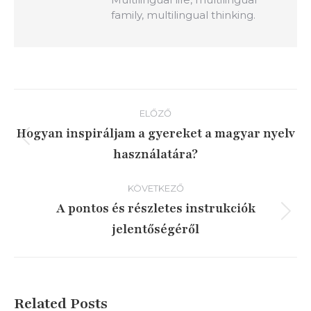
family, multilingual thinking.
Bejegyzés
ELŐZŐ
navigáció
Hogyan inspiráljam a gyereket a magyar nyelv
Előző
használatára?
írás:
KÖVETKEZŐ
A pontos és részletes instrukciók
Következő
jelentőségéről
írás:
Related Posts