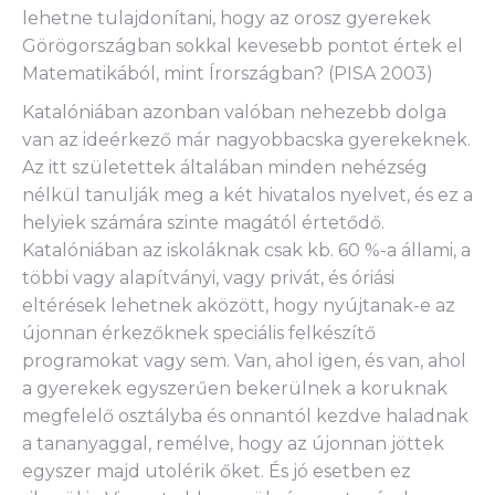
lehetne tulajdonítani, hogy az orosz gyerekek
Görögországban sokkal kevesebb pontot értek el
Matematikából, mint Írországban? (PISA 2003)
Katalóniában azonban valóban nehezebb dolga
van az ideérkező már nagyobbacska gyerekeknek.
Az itt születettek általában minden nehézség
nélkül tanulják meg a két hivatalos nyelvet, és ez a
helyiek számára szinte magától értetődő.
Katalóniában az iskoláknak csak kb. 60 %-a állami, a
többi vagy alapítványi, vagy privát, és óriási
eltérések lehetnek aközött, hogy nyújtanak-e az
újonnan érkezőknek speciális felkészítő
programokat vagy sem. Van, ahol igen, és van, ahol
a gyerekek egyszerűen bekerülnek a koruknak
megfelelő osztályba és onnantól kezdve haladnak
a tananyaggal, remélve, hogy az újonnan jöttek
egyszer majd utolérik őket. És jó esetben ez