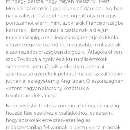
mindegy persze, hogy milyen messziről. Mert
Mexikói származású gyerekek például az USA-ban
nagy valószínűséggel nem fognak olyan magas
pontszámot elérni, mint azok, akik Franciaországba
kerültek. Hiszen annak a családnak, aki eljut
Franciországig, a szociogazdasági szintje és iskolai
végzettsége valószínűleg magasabb, mint azé, aki
a szomszédos országban dolgozik. (Átlagokról van
szó). Továbbá a nyelv és a kulturális értékek
ismerete is közrejátszik a sikerben, az indiai
származású gyerekek például magas százalékban
jutnak el az egyetemig Angliában, Olaszországban
viszont nagyon alacsony közöttük a
továbbtanulók aránya.
Nem kevésbé fontos azonban a befogadó ország
hozzáállása ezekhez a családokhoz, és az sem,
hogy az iskolák erre szervezetileg és
módszertanilag fel vannak-e készülve. Mi másnak