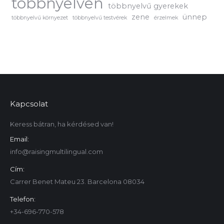
többnyelven
többnyelvű gyerekek
zene
ünnep
többnyelvű környezet
többnyelvű testvérek
érzelmek
Kapcsolat
Keress bátran, ha kérdésed van!
Email:
info@raisingmultilingual.com
Cím:
Carrer Benet Mateu 23. Barcelona 08034
Telefon:
+34-696-770-578