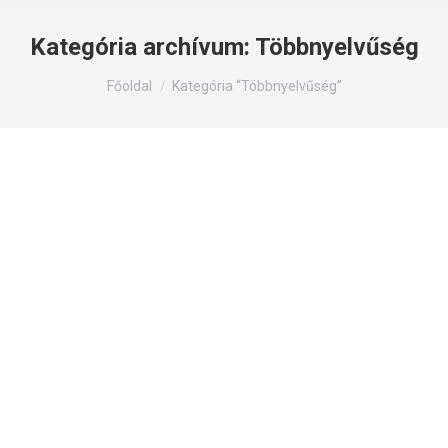
Kategória archívum:
Többnyelvűség
Itt állsz:
Főoldal
Kategória “Többnyelvűség”