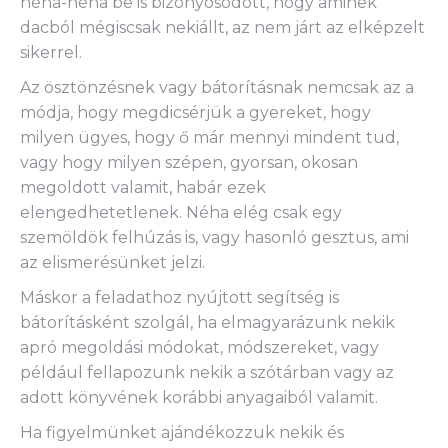
néha-néha be is bizonyosodott, hogy aminek
dacból mégiscsak nekiállt, az nem járt az elképzelt
sikerrel.
Az ösztönzésnek vagy bátorításnak nemcsak az a
módja, hogy megdicsérjük a gyereket, hogy
milyen ügyes, hogy ő már mennyi mindent tud,
vagy hogy milyen szépen, gyorsan, okosan
megoldott valamit, habár ezek
elengedhetetlenek. Néha elég csak egy
szemöldök felhúzás is, vagy hasonló gesztus, ami
az elismerésünket jelzi.
Máskor a feladathoz nyújtott segítség is
bátorításként szolgál, ha elmagyarázunk nekik
apró megoldási módokat, módszereket, vagy
például fellapozunk nekik a szótárban vagy az
adott könyvének korábbi anyagaiból valamit.
Ha figyelmünket ajándékozzuk nekik és