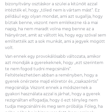
bizonyítvány osztáskor a szülei a kitűnőit azzal
intézték el, hogy „tőled nem is vártam mást”. Ez
például egy olyan mondat, ami azt sugallja, hogy
bíztak benne, viszont nem emlékezne rá a mai
napig, ha nem maradt volna meg benne az a
hiányérzet, amit az váltott kis, hogy egy szóval sem
említették azt a sok munkát, ami a jegyek mögött
volt.
Van ennek egy provokálósabb változata, amikor
azt mondják a gyerekeknek, hogy „ezt szerintem
te nem fogod tudni megcsinálni”.
Feltételezhetően abban a reményben, hogy a
gyerek önérzete majd előretör és „csakazértis”
megcsinálja. Viszont ennek a módszernek a
gyakori használata azzal is járhat, hogy a gyerek
rezignáltan elfogadja, hogy ő ezt tényleg nem
tudja megcsinálni és meg sem próbálja. Főleg, ha