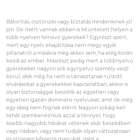
Bátorítás, ösztönzés vagy bíztatás mindenkinek jól
jön. De miért vannak ebben is kitüntetett helyen a
több nyelven felnövő gyerekek? Egyrészt azért,
mert egy nyelv elsajátítása nem megy egyik
pillanatról a másikra még akkor sem, ha elég korán
kezdi az ember. Másrészt pedig mert a többnyelvű
gyerekeket nagyon sok egynyelvű személy veszi
körül, akik még ha nem is támasztanak túlzott
elvárásokat a gyerekekkel kapcsolatban, akkor is
olyan biztonsággal beszélik az egyetlen vagy
egyetlen igazán domináns nyelvüket, amit ők még
egy ideig nem fognak elérni. Nagyon sokáig kell
tehát szembenézniük azzal a ténnyel, hogy
kisebb-nagyobb hibákat vétenek akár beszédben
vagy írásban, vagy nem tudják olyan változatosan
és színesen kifejezni magukat, mint a