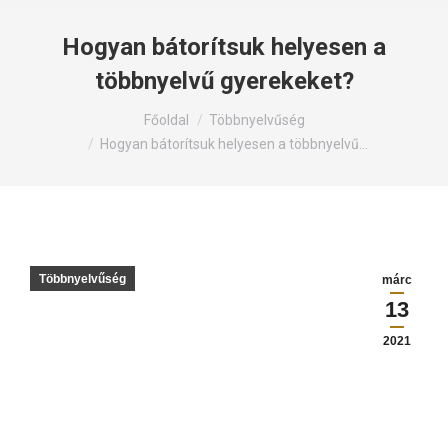
Hogyan bátorítsuk helyesen a
többnyelvű gyerekeket?
Itt állsz:
Főoldal
Többnyelvűség
Hogyan bátorítsuk helyesen a többnyelvű…
Többnyelvűség
márc
13
2021