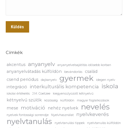
Küldés
Címkék
anyanyelv
akcentus
anyanyelvelsajátítás idősebb korban
anyanyelvátadás külföldön
család
bevándorlás
gyermek
csend periódus
dajkanyelv
idegen nyelv
iskola
interkulturális kompetencia
integráció
iskolai értékelés
J.M. Coetzee
kiegyensúlyozott kétnyelvű
kétnyelvű szülők
közösség
külföldön
magyar foglalkozások
nevelés
motiváció
mese
nehéz nyelvek
nyelvkeverés
nyelvek fontossági sorrendje
Nyelvhasználat
nyelvtanulás
nyelvtanulási tippek
nyelvtanulás külföldön