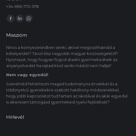
+34-696-770-578
Itt is megtalálsz minket:
Facebook
Linkedin
Whatsapp
oldal
oldal
oldal
Misszióm
új
új
új
ablakban
ablakban
ablakban
Nincs a környezetedben senki, akivel megoszthatnád a
kételyeidet? Távol élsz nagyobb magyar közösségektől?
nyílik
nyílik
nyílik
Nyomaszt, hogy hogyan fogod átadni gyermekednek az
meg.
meg.
meg.
anyanyelvedet ha rajtad kívül senki mástól nem hallja?
Nem vagy egyedül!
Szeretnéd felvértezni magad tudományos érvekkel és a
többnyelvű gyerekekre szabott hatékony módszerekkel,
hogy jobb kapcsolatot tud tartani az iskolával és akár egyedül
is sikeresen támogasd gyermeked nyelvi fejlődését?
Hírlevél