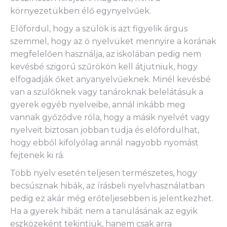
környezetükben élő egynyelvűek.
Előfordul, hogy a szülök is azt figyelik árgus
szemmel, hogy az ö nyelvüket mennyire a korának
megfelelően használja, az iskolában pedig nem
kevésbé szigorú szűrökön kell átjutniuk, hogy
elfogadják őket anyanyelvűeknek. Minél kevésbé
van a szülőknek vagy tanároknak belelátásuk a
gyerek egyéb nyelveibe, annál inkább meg
vannak győződve róla, hogy a másik nyelvét vagy
nyelveit biztosan jobban tudja és előfordulhat,
hogy ebből kifolyólag annál nagyobb nyomást
fejtenek ki rá.
Több nyelv esetén teljesen természetes, hogy
becsúsznak hibák, az írásbeli nyelvhasználatban
pedig ez akár még erőteljesebben is jelentkezhet.
Ha a gyerek hibáit nem a tanulásának az egyik
eszközeként tekintjük, hanem csak arra