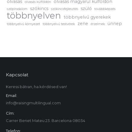
olvasás
olvasás magyarul külföldön
olvasás külföldön
szókincs
szülő
szépirodalom
szókincsfejlesztés
továbbképzés
többnyelven
többnyelvű gyerekek
zene
ünnep
többnyelvű környezet
többnyelvű testvérek
érzelmek
Kapcsolat
Keress bátran, ha kérdésed van!
Email:
info@raisingmultilingual.com
Cím:
Carrer Benet Mateu 23. Barcelona 08034
Telefon: