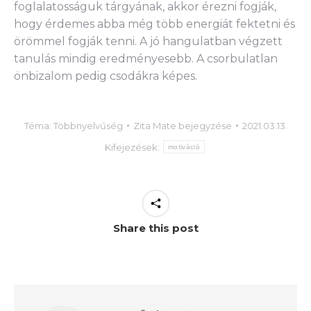
foglalatosságuk tárgyának, akkor érezni fogják,
hogy érdemes abba még több energiát fektetni és
örömmel fogják tenni. A jó hangulatban végzett
tanulás mindig eredményesebb. A csorbulatlan
önbizalom pedig csodákra képes.
Téma:
Többnyelvűség
Zita Mate
bejegyzése
2021.03.13.
Kifejezések:
motiváció
Share this post