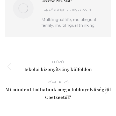
Szerző:
Zita Mate
https://raisingmultilingual.com
Multilingual life, multilingual
family, multilingual thinking.
Bejegyzés
ELŐZŐ
navigáció
Iskolai bizonyítvány külföldön
Előző
írás:
KÖVETKEZŐ
Mi mindent tudhatunk meg a többnyelvűségről
Következő
Coetzeetől?
írás: