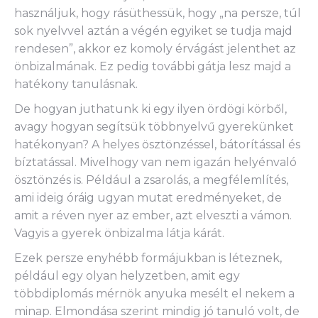
használjuk, hogy rásüthessük, hogy „na persze, túl
sok nyelvvel aztán a végén egyiket se tudja majd
rendesen”, akkor ez komoly érvágást jelenthet az
önbizalmának. Ez pedig további gátja lesz majd a
hatékony tanulásnak.
De hogyan juthatunk ki egy ilyen ördögi körből,
avagy hogyan segítsük többnyelvű gyerekünket
hatékonyan? A helyes ösztönzéssel, bátorítással és
bíztatással. Mivelhogy van nem igazán helyénvaló
ösztönzés is. Például a zsarolás, a megfélemlítés,
ami ideig óráig ugyan mutat eredményeket, de
amit a réven nyer az ember, azt elveszti a vámon.
Vagyis a gyerek önbizalma látja kárát.
Ezek persze enyhébb formájukban is léteznek,
például egy olyan helyzetben, amit egy
többdiplomás mérnök anyuka mesélt el nekem a
minap. Elmondása szerint mindig jó tanuló volt, de