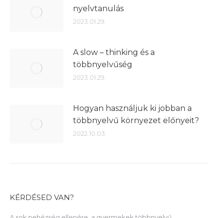
nyelvtanulás
2023.01.29.
A slow – thinking és a
többnyelvűség
2023.01.29.
Hogyan használjuk ki jobban a
többnyelvű környezet előnyeit?
2022.10.03.
KÉRDÉSED VAN?
A sok nehézség ellenére, a gyermekek többnyelvű