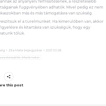
nnak az anyanyelv felfrissítésének, a részletesebb
ottságainak függvényében adhatók. Mivel pedig ez nem
szakaszokban más és más támogatásra van szükség.
eszítsük el a türelmünket. Ha kimerülőben van, akkor
igyelésre és kitartásra van szükségük, hogy egy
hatunk tőlük.
ség
Zita Mate
bejegyzése
2021.03.28.
yanyelvelsajátítás idősebb korban
re this post