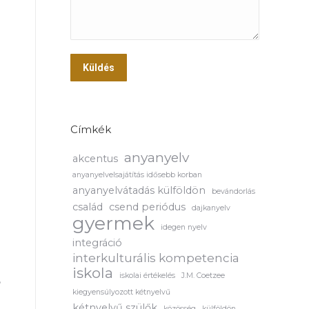
Küldés
Címkék
anyanyelv
akcentus
anyanyelvelsajátítás idősebb korban
anyanyelvátadás külföldön
bevándorlás
család
csend periódus
dajkanyelv
gyermek
idegen nyelv
integráció
interkulturális kompetencia
iskola
iskolai értékelés
J.M. Coetzee
,
kiegyensúlyozott kétnyelvű
kétnyelvű szülők
közösség
külföldön