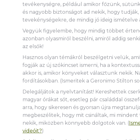
tevékenységre, például amikor főzünk, sütün
és nagyobb biztonságot ad nekik, hogy tudják, 
tevekénységekre, de mindig jó ideig ismételve 
Vegyük figyelembe, hogy mindig többet érten
azonban olyasmiről beszélni, amiről addig senk
az elsők!
Hasznos olyan témákról beszélgetni velük, am
fogják az új szókincset ismerni, ha a kontextus
akkor is, amikor könyveket választunk nekik.
fordításokban. (Ismeritek a Geronimo Stilton s
Delegáljátok a nyelvtanítást! Kereshettek cserk
magyar órákat sőt, esetleg pár családdal össz
arra, hogy sikeresen és gyorsan újra megtanul
megbeszélitek, hogy mit csináltak, mi mindent 
nekik, miközben könnyebb dolgotok van. (
Isme
videóit?
)