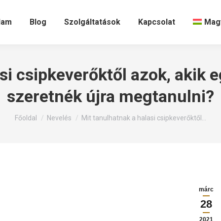
lam
Blog
Szolgáltatások
Kapcsolat
Mag
i csipkeverőktől azok, akik e
szeretnék újra megtanulni?
Itt állsz:
Főoldal
Nevelés
Mit tanulhatnak a halasi csipkeverőktől…
márc
28
2021