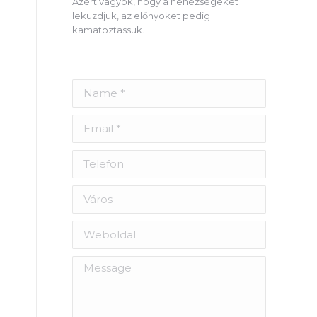
Azért vagyok, hogy a nehézségeket
leküzdjük, az előnyöket pedig
kamatoztassuk.
Name *
Email *
Telefon
Város
Weboldal
Message
e