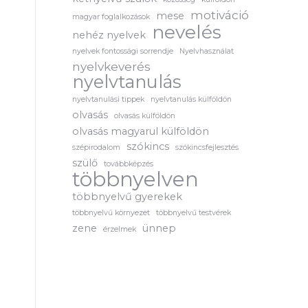
motiváció
mese
magyar foglalkozások
a
nevelés
nehéz nyelvek
nyelvek fontossági sorrendje
Nyelvhasználat
nyelvkeverés
nyelvtanulás
nyelvtanulási tippek
nyelvtanulás külföldön
olvasás
olvasás külföldön
olvasás magyarul külföldön
szókincs
szépirodalom
szókincsfejlesztés
szülő
továbbképzés
többnyelven
többnyelvű gyerekek
többnyelvű környezet
többnyelvű testvérek
zene
ünnep
érzelmek