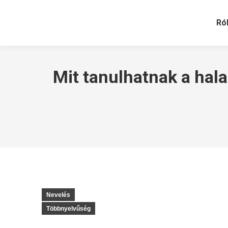
Ró
Mit tanulhatnak a halas
Nevelés
Többnyelvűség