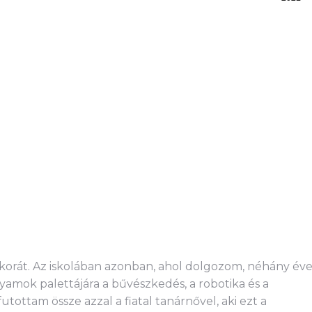
ykorát. Az iskolában azonban, ahol dolgozom, néhány év
lyamok palettájára a bűvészkedés, a robotika és a
ottam össze azzal a fiatal tanárnővel, aki ezt a