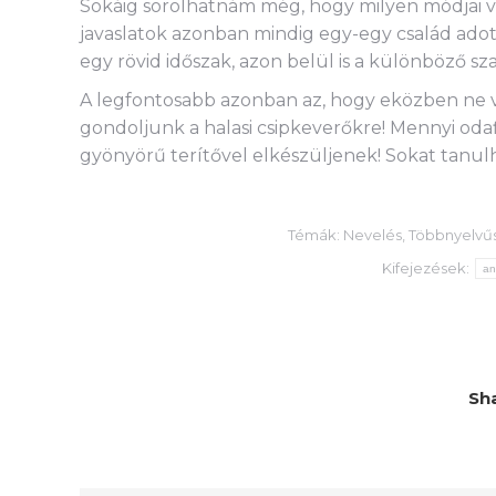
Sokáig sorolhatnám még, hogy milyen módjai va
javaslatok azonban mindig egy-egy család ad
egy rövid időszak, azon belül is a különböző 
A legfontosabb azonban az, hogy eközben ne v
gondoljunk a halasi csipkeverőkre! Mennyi odaf
gyönyörű terítővel elkészüljenek! Sokat tanul
Témák:
Nevelés
,
Többnyelvű
Kifejezések:
an
Sha