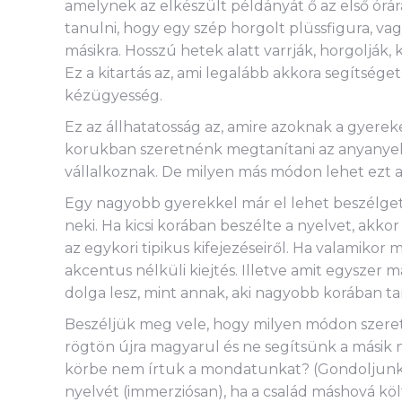
amelynek az elkészült példányát ő az első órár
tanulni, hogy egy szép horgolt plüssfigura, va
másikra. Hosszú hetek alatt varrják, horgolják,
Ez a kitartás az, ami legalább akkora segítsége
kézügyesség.
Ez az állhatatosság az, amire azoknak a gyerek
korukban szeretnénk megtanítani az anyanyelv
vállalkoznak. De milyen más módon lehet ezt 
Egy nagyobb gyerekkel már el lehet beszélgetni
neki. Ha kicsi korában beszélte a nyelvet, akkor 
az egykori tipikus kifejezéseiről. Ha valamiko
akcentus nélküli kiejtés. Illetve amit egyszer 
dolga lesz, mint annak, aki nagyobb korában tan
Beszéljük meg vele, hogy milyen módon szeret
rögtön újra magyarul és ne segítsünk a másik 
körbe nem írtuk a mondatunkat? (Gondoljunk c
nyelvét (immerziósan), ha a család máshová kö