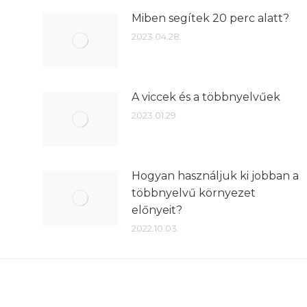
Miben segítek 20 perc alatt?
2023.04.28.
A viccek és a többnyelvűek
2023.01.29.
Hogyan használjuk ki jobban a
többnyelvű környezet
előnyeit?
2022.10.03.