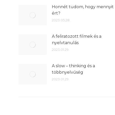
Honnét tudom, hogy mennyit
ért?
2023.05.28.
A feliratozott filmek és a
nyelvtanulás
2023.01.29.
A slow – thinking és a
többnyelvűség
2023.01.29.