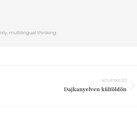
mily, multilingual thinking.
KÖVETKEZŐ
Dajkanyelven külföldön
Következő
írás: