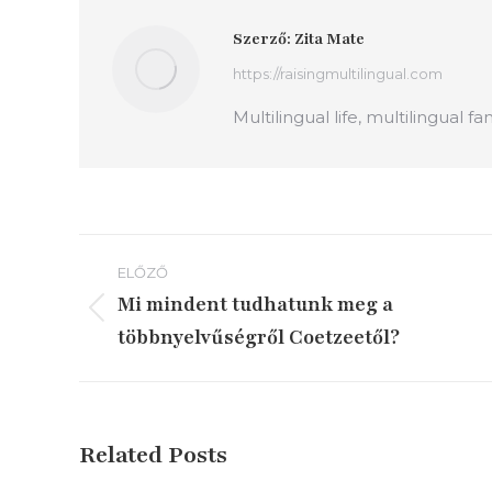
Szerző:
Zita Mate
https://raisingmultilingual.com
Multilingual life, multilingual fa
Bejegyzés
ELŐZŐ
navigáció
Mi mindent tudhatunk meg a
Előző
többnyelvűségről Coetzeetől?
írás:
Related Posts