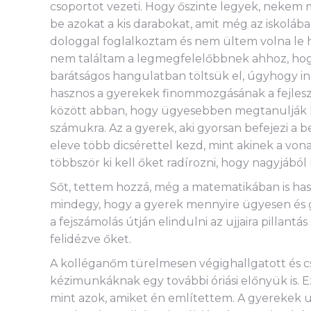
csoportot vezeti. Hogy őszinte legyek, nekem m
be azokat a kis darabokat, amit még az iskoláb
dologgal foglalkoztam és nem ültem volna le 
nem találtam a legmegfelelőbbnek ahhoz, hogy
barátságos hangulatban töltsük el, úgyhogy ink
hasznos a gyerekek finommozgásának a fejleszt
között abban, hogy ügyesebben megtanulják leír
számukra. Az a gyerek, aki gyorsan befejezi a b
eleve több dicsérettel kezd, mint akinek a von
többször ki kell őket radírozni, hogy nagyjábó
Sőt, tettem hozzá, még a matematikában is has
mindegy, hogy a gyerek mennyire ügyesen és g
a fejszámolás útján elindulni az ujjaira pillan
felidézve őket.
A kolléganőm türelmesen végighallgatott és cs
kézimunkáknak egy további óriási előnyük is. E
mint azok, amiket én említettem. A gyerekek 