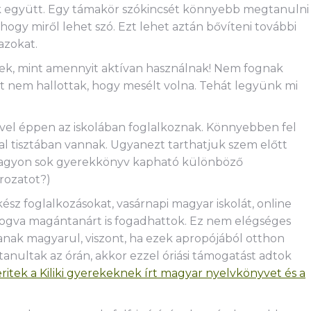
k együtt. Egy támakör szókincsét könnyebb megtanulni
hogy miről lehet szó. Ezt lehet aztán bővíteni további
azokat.
ek, mint amennyit aktívan használnak! Nem fognak
it nem hallottak, hogy mesélt volna. Tehát legyünk mi
ivel éppen az iskolában foglalkoznak. Könnyebben fel
sal tisztában vannak. Ugyanezt tarthatjuk szem előtt
 Nagyon sok gyerekkönyv kapható különböző
orozatot?)
ész foglalkozásokat, vasárnapi magyar iskolát, online
efogva magántanárt is fogadhattok. Ez nem elégséges
janak magyarul, viszont, ha ezek apropójából otthon
tanultak az órán, akkor ezzel óriási támogatást adtok
ritek a Kiliki gyerekeknek írt magyar nyelvkönyvet és a