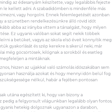
indig az édesanyám készítette, vagy legalábbis fejezte
an le kellett adni. A szabadidőmben is mindenféle más
hímezni, vagy horgolni. Ennek felemlegetését azonban
 a szünetben rendelkezésünkre álló rövid időt
ább abba az irányba vittem a társalgást, hogy milyen
ése. Ez ugyanis valóban sokat segít nekik többek
ni a betűket, vagyis az iskola első éveit könnyítik meg
etűk gyakorlását és szép kerekre is sikerül neki, már
alai még göcsörtösek, kilógnak a sorokból és esetleg
l megfeleljen a mintáknak.
znos, hiszen az ujjakkal való számolás időszakában sem
yorsan használja azokat és hogy mennyi időn belül fog
tás szükségessége nélkül, habár a fejében pontosan
ak utána egészített ki, hogy van bizony a
z pedig a felgyorsult világunkban legalább olyan fontos
ugyanis hetekig dolgoznak ugyanazon a darabon,