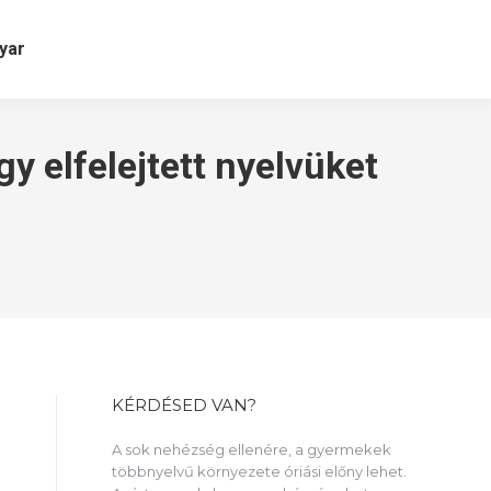
yar
gy elfelejtett nyelvüket
KÉRDÉSED VAN?
A sok nehézség ellenére, a gyermekek
többnyelvű környezete óriási előny lehet.