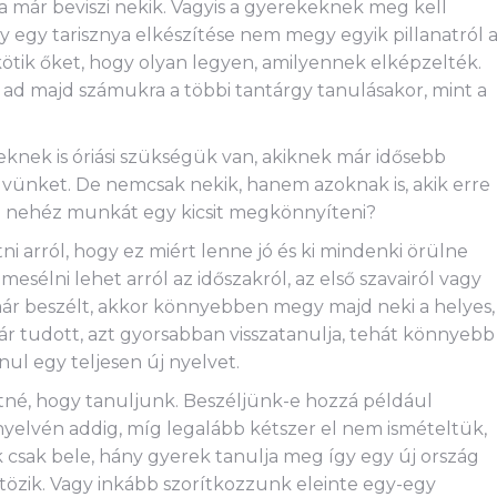
a már beviszi nekik. Vagyis a gyerekeknek meg kell
gy egy tarisznya elkészítése nem megy egyik pillanatról 
 kötik őket, hogy olyan legyen, amilyennek elképzelték.
t ad majd számukra a többi tantárgy tanulásakor, mint a
eknek is óriási szükségük van, akiknek már idősebb
ünket. De nemcsak nekik, hanem azoknak is, akik erre
a nehéz munkát egy kicsit megkönnyíteni?
 arról, hogy ez miért lenne jó és ki mindenki örülne
mesélni lehet arról az időszakról, az első szavairól vagy
r már beszélt, akkor könnyebben megy majd neki a helyes,
már tudott, azt gyorsabban visszatanulja, tehát könnyebb
ul egy teljesen új nyelvet.
né, hogy tanuljunk. Beszéljünk-e hozzá például
nyelvén addig, míg legalább kétszer el nem ismételtük,
sak bele, hány gyerek tanulja meg így egy új ország
ltözik. Vagy inkább szorítkozzunk eleinte egy-egy