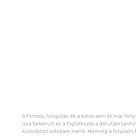
A hímzés, horgolás, de a kötés sem éli már fén
újra bekerült ez a foglalkozás a délutáni tanfo
különböző edzések mellé. Nemrég a folyosón fut