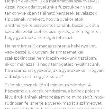
Hogyan gyakoroljuk a matematikai szaknyelvet?
Azzal, hogy odafigyelünk a füzetükben vagy
tankönyveikben található kérdések és válaszok
típusainak. Ahelyett, hogy a gyakorlatok
eredményeire összpontosítanánk, beszéljük át a
speciális szókincset, és bizonyosodjunk meg arról,
hogy gyermekünk megértette azt.
Ha nem ismerjük magas szinten a helyi nyelvet,
vagy beszéljük ugyan, de a matematikai
szakszókinccsel nem igazán vagyunk tisztában,
akkor már azzal is nagy támogatást nyújthatunk,
ha a számolást gyakoroljuk a gyerekekkel. Hogyan
oldhatjuk ezt meg játékosan?
Számok vesznek körül minket mindenhol. A
házszámok, a kocsik rendszáma, a boltok polcain
lévő áruk árának elmondása mind mind segít, hogy
rutinosan felismerje a gyerek magát a számjegyet.