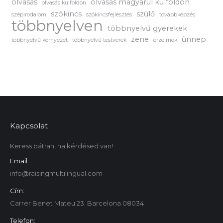
olvasás
olvasás magyarul külföldön
olvasás külföldön
szókincs
szülő
szépirodalom
szókincsfejlesztés
továbbképzés
többnyelven
többnyelvű gyerekek
zene
ünnep
többnyelvű környezet
többnyelvű testvérek
érzelmek
Kapcsolat
Keress bátran, ha kérdésed van!
Email:
info@raisingmultilingual.com
Cím:
Carrer Benet Mateu 23. Barcelona 08034
Telefon: