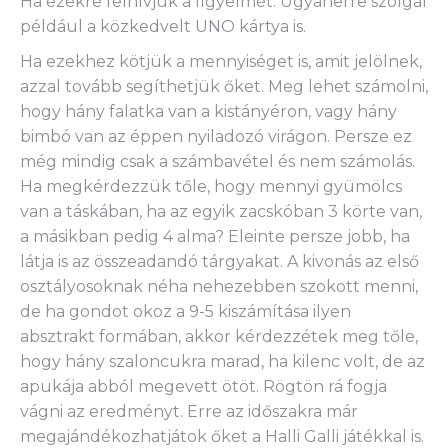
Ha ezekre felhívjuk a figyelmét. Ugyanerre szolgál
például a közkedvelt UNO kártya is.
Ha ezekhez kötjük a mennyiséget is, amit jelölnek,
azzal tovább segíthetjük őket. Meg lehet számolni,
hogy hány falatka van a kistányéron, vagy hány
bimbó van az éppen nyiladozó virágon. Persze ez
még mindig csak a számbavétel és nem számolás.
Ha megkérdezzük tőle, hogy mennyi gyümölcs
van a táskában, ha az egyik zacskóban 3 körte van,
a másikban pedig 4 alma? Eleinte persze jobb, ha
látja is az összeadandó tárgyakat. A kivonás az első
osztályosoknak néha nehezebben szokott menni,
de ha gondot okoz a 9-5 kiszámítása ilyen
absztrakt formában, akkor kérdezzétek meg tőle,
hogy hány szaloncukra marad, ha kilenc volt, de az
apukája abból megevett ötöt. Rögtön rá fogja
vágni az eredményt. Erre az időszakra már
megajándékozhatjátok őket a Halli Galli játékkal is.