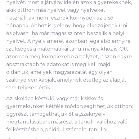
nyelvét. Most a járvány idején azok a gyerekeknek,
akik otthon más nyelvet vagy nyelveket
használnak, nem lesznek könnyűek az első
hónapok. Ahhoz is is előny, hogy elkezdjenek írni
és olvasni, ha már magas szinten beszélik a helyi
nyelvet. A nyelvismeret azonban legalább ennyire
szükséges a matematikai tanulmányaikhoz is. Ott
azonban még komplexebb a helyzet, hiszen egyre
absztraktabb feladatokat is meg kell majd
oldaniuk, amelyek magyarázatát egy olyan
szaknyelven kapják, amelynek esetleg az alapját
sem teljesen értik.
Az iskolába készülő, vagy már kisiskolás
gyermekünket kétféle módon segíthetjük otthon:
Egyrészt támogathatjuk őt a „szaknyelv”
megtanulásában, másrészt a tanulnivalóhoz való
felkészítésben, például számolni tanulni.