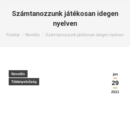
Számtanozzunk játékosan idegen
nyelven
Itt állsz:
Főoldal
Nevelés
Számtanozzunk játékosan idegen nyelven
Nevelés
jan
29
Többnyelvűség
2021