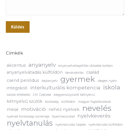
Küldés
Címkék
anyanyelv
akcentus
anyanyelvelsajátítás idősebb korban
anyanyelvátadás külföldön
család
bevándorlás
gyermek
csend periódus
dajkanyelv
idegen nyelv
iskola
interkulturális kompetencia
integráció
iskolai értékelés
J.M. Coetzee
kiegyensúlyozott kétnyelvű
kétnyelvű szülők
közösség
külföldön
magyar foglalkozások
nevelés
motiváció
mese
nehéz nyelvek
nyelvkeverés
nyelvek fontossági sorrendje
Nyelvhasználat
nyelvtanulás
nyelvtanulási tippek
nyelvtanulás külföldön