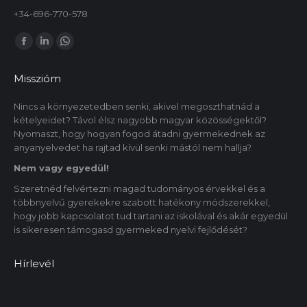
+34-696-770-578
Itt is megtalálsz minket:
Facebook
Linkedin
Whatsapp
oldal
oldal
oldal
Misszióm
új
új
új
ablakban
ablakban
ablakban
Nincs a környezetedben senki, akivel megoszthatnád a
kételyeidet? Távol élsz nagyobb magyar közösségektől?
nyílik
nyílik
nyílik
Nyomaszt, hogy hogyan fogod átadni gyermekednek az
meg.
meg.
meg.
anyanyelvedet ha rajtad kívül senki mástól nem hallja?
Nem vagy egyedül!
Szeretnéd felvértezni magad tudományos érvekkel és a
többnyelvű gyerekekre szabott hatékony módszerekkel,
hogy jobb kapcsolatot tud tartani az iskolával és akár egyedül
is sikeresen támogasd gyermeked nyelvi fejlődését?
Hírlevél