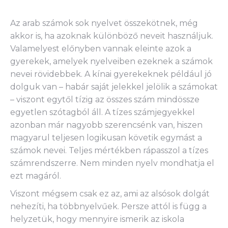
Az arab számok sok nyelvet összekötnek, még
akkor is, ha azoknak különböző neveit használjuk.
Valamelyest előnyben vannak eleinte azok a
gyerekek, amelyek nyelveiben ezeknek a számok
nevei rövidebbek. A kínai gyerekeknek például jó
dolguk van – habár saját jelekkel jelölik a számokat
– viszont egytől tízig az összes szám mindössze
egyetlen szótagból áll. A tízes számjegyekkel
azonban már nagyobb szerencsénk van, hiszen
magyarul teljesen logikusan követik egymást a
számok nevei. Teljes mértékben rápasszol a tízes
számrendszerre. Nem minden nyelv mondhatja el
ezt magáról.
Viszont mégsem csak ez az, ami az alsósok dolgát
nehezíti, ha többnyelvűek. Persze attól is függ a
helyzetük, hogy mennyire ismerik az iskola