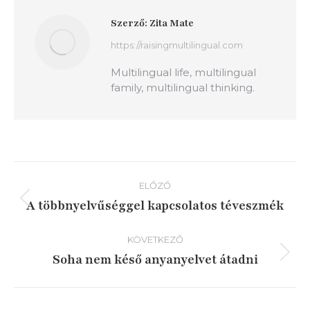
Szerző:
Zita Mate
https://raisingmultilingual.com
Multilingual life, multilingual
family, multilingual thinking.
Bejegyzés
ELŐZŐ
navigáció
A többnyelvűséggel kapcsolatos téveszmék
Előző
írás:
KÖVETKEZŐ
Soha nem késő anyanyelvet átadni
Következő
írás: