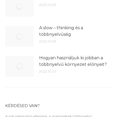
2023.01.29.
A slow – thinking és a
többnyelvűség
2023.01.29.
Hogyan használjuk ki jobban a
többnyelvű környezet előnyeit?
2022.10.03.
KÉRDÉSED VAN?
A sok nehézség ellenére, a gyermekek többnyelvű