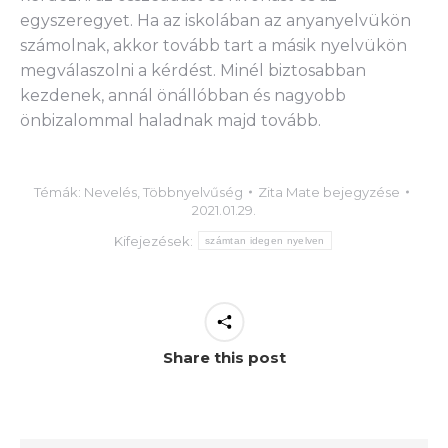
egyszeregyet. Ha az iskolában az anyanyelvükön
számolnak, akkor tovább tart a másik nyelvükön
megválaszolni a kérdést. Minél biztosabban
kezdenek, annál önállóbban és nagyobb
önbizalommal haladnak majd tovább.
Témák:
Nevelés
,
Többnyelvűség
Zita Mate
bejegyzése
2021.01.29.
Kifejezések:
számtan idegen nyelven
Share this post