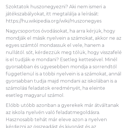
Szoktatok huszonegyezni? Aki nem ismeri a
játékszabályokat, itt megtalálja a leírását:
https://hu.wikipedia.org/wiki/Huszonegyes
Nagycsoportos óvodásokat, ha arra kérjük, hogy
mondják el másik nyelvein a számokat, akkor ne az
egyes számtól mondassuk el vele, hanem a
nullától. sőt, kérdezzük meg tőlük, hogy visszafelé
is el tudják-e mondani? Esetleg kettesével. Minél
gyorsabban és ügyesebben mondja a sorrendtől
függetlenül is a többi nyelvein is a számokat, annál
gyorsabban tudja majd mondani az iskolában is a
számolási feladatok eredményét, ha eleinte
esetleg magyarul számol.
Előbb utóbb azonban a gyerekek már átváltanak
az iskola nyelvén való feladatmegoldásra.
Hasznosabb tehát már eleve azon a nyelven
kérdezni az összeadást és kivonást és az