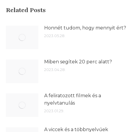
Related Posts
Honnét tudom, hogy mennyit ért?
2023.05.28.
Miben segítek 20 perc alatt?
2023.04.28.
A feliratozott filmek és a
nyelvtanulás
2023.01.29.
A viccek és a többnyelvűek