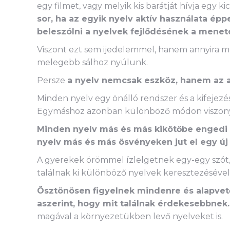
egy filmet, vagy melyik kis barátját hívja egy ki
sor, ha az egyik nyelv aktív használata épp
beleszólni a nyelvek fejlődésének a menet
Viszont ezt sem ijedelemmel, hanem annyira m
melegebb sálhoz nyúlunk.
Persze
a nyelv nemcsak eszköz, hanem az ab
Minden nyelv egy önálló rendszer és a kifejezé
Egymáshoz azonban különböző módon viszon
Minden nyelv más és más kikötőbe engedi 
nyelv más és más ösvényeken jut el egy új 
A gyerekek örömmel ízlelgetnek egy-egy szót, 
találnak ki különböző nyelvek keresztezésével
Ösztönösen figyelnek mindenre és alapvet
aszerint, hogy mit találnak érdekesebbnek.
magával a környezetükben levő nyelveket is.