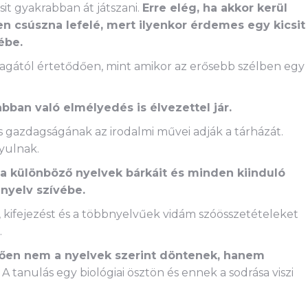
csit gyakrabban át játszani.
Erre elég, ha akkor kerül
en csúszna lefelé, mert ilyenkor érdemes egy kicsit
ébe.
agától értetődően, mint amikor az erősebb szélben egy
ban való elmélyedés is élvezettel jár.
s gazdagságának az irodalmi művei adják a tárházát.
yulnak.
a különböző nyelvek bárkáit és minden kiinduló
nyelv szívébe.
kifejezést és a többnyelvűek vidám szóösszetételeket
.
ően nem a nyelvek szerint döntenek, hanem
A tanulás egy biológiai ösztön és ennek a sodrása viszi