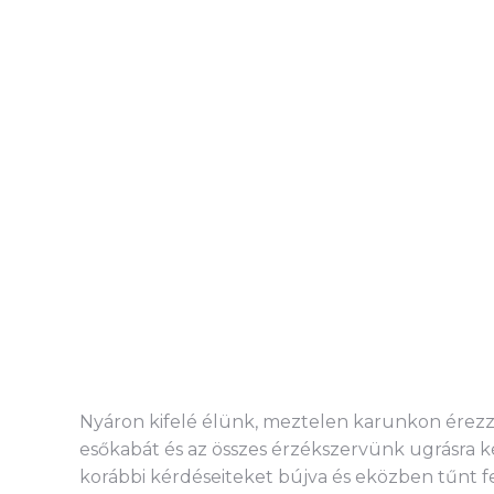
Nyáron kifelé élünk, meztelen karunkon érezz
esőkabát és az összes érzékszervünk ugrásra ké
korábbi kérdéseiteket bújva és eközben tűnt f