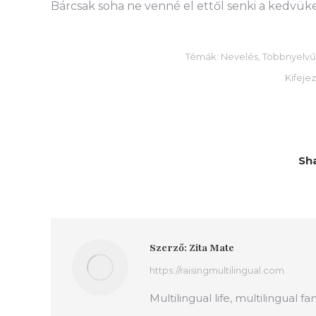
Bárcsak soha ne venné el ettől senki a kedvüke
Témák:
Nevelés
,
Többnyelv
Kifeje
Sha
Szerző:
Zita Mate
https://raisingmultilingual.com
Multilingual life, multilingual fa