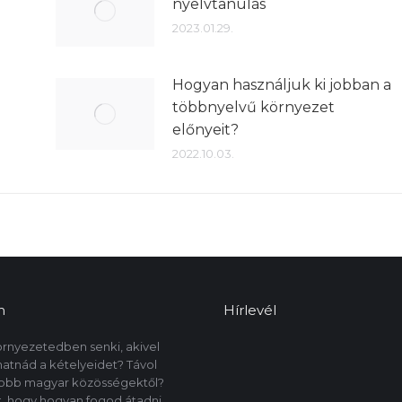
nyelvtanulás
2023.01.29.
Hogyan használjuk ki jobban a
többnyelvű környezet
előnyeit?
2022.10.03.
m
Hírlevél
örnyezetedben senki, akivel
tnád a kételyeidet? Távol
yobb magyar közösségektől?
, hogy hogyan fogod átadni