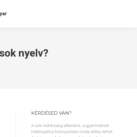
yar
 sok nyelv?
KÉRDÉSED VAN?
A sok nehézség ellenére, a gyermekek
többnyelvű környezete óriási előny lehet.