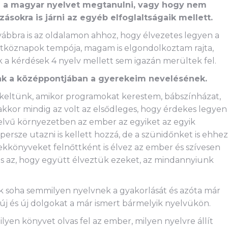
g a magyar nyelvet megtanulni, vagy hogy nem
ásokra is járni az egyéb elfoglaltságaik mellett.
vábbra is az oldalamon ahhoz, hogy élvezetes legyen a
 hétköznapok tempója, magam is elgondolkoztam rajta,
 a kérdések 4 nyelv mellett sem igazán merültek fel.
tak a középpontjában a gyerekeim nevelésének.
ekeltünk, amikor programokat kerestem, bábszínházat,
kkor mindig az volt az elsődleges, hogy érdekes legyen
lvű környezetben az ember az egyiket az egyik
persze utazni is kellett hozzá, de a szünidőnket is ehhez
kkönyveket felnőttként is élvez az ember és szívesen
 és az, hogy együtt élveztük ezeket, az mindannyiunk
 soha semmilyen nyelvnek a gyakorlását és azóta már
új és új dolgokat a már ismert bármelyik nyelvükön.
ilyen könyvet olvas fel az ember, milyen nyelvre állít