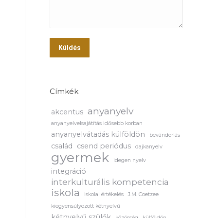
Küldés
Címkék
anyanyelv
akcentus
anyanyelvelsajátítás idősebb korban
anyanyelvátadás külföldön
bevándorlás
család
csend periódus
dajkanyelv
gyermek
idegen nyelv
integráció
interkulturális kompetencia
iskola
iskolai értékelés
J.M. Coetzee
kiegyensúlyozott kétnyelvű
kétnyelvű szülők
közösség
külföldön