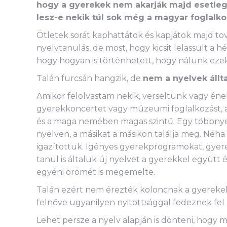
hogy a gyerekek nem akarják majd esetle
lesz-e nekik túl sok még a magyar foglalkoz
Ötletek sorát kaphattátok és kapjátok majd to
nyelvtanulás, de most, hogy kicsit lelassult a
hogy hogyan is történhetett, hogy nálunk ezek
Talán furcsán hangzik, de
nem a nyelvek áll
Amikor felolvastam nekik, verseltünk vagy én
gyerekkoncertet vagy múzeumi foglalkozást, a
és a maga nemében magas szintű. Egy többnye
nyelven, a másikat a másikon találja meg. Néha 
igazítottuk. Igényes gyerekprogramokat, gyere
tanul is általuk új nyelvet a gyerekkel együtt
egyéni örömét is megemelte.
Talán ezért nem érezték koloncnak a gyerekek
felnőve ugyanilyen nyitottsággal fedeznek fel 
Lehet persze a nyelv alapján is dönteni, hogy m