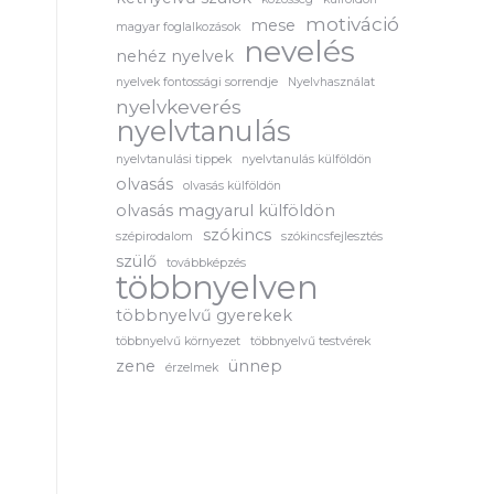
motiváció
mese
magyar foglalkozások
nevelés
nehéz nyelvek
nyelvek fontossági sorrendje
Nyelvhasználat
nyelvkeverés
nyelvtanulás
nyelvtanulási tippek
nyelvtanulás külföldön
olvasás
olvasás külföldön
olvasás magyarul külföldön
szókincs
szépirodalom
szókincsfejlesztés
szülő
továbbképzés
többnyelven
többnyelvű gyerekek
többnyelvű környezet
többnyelvű testvérek
zene
ünnep
érzelmek