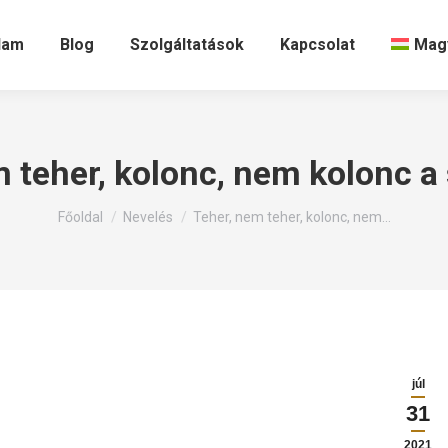
lam
Blog
Szolgáltatások
Kapcsolat
Mag
 teher, kolonc, nem kolonc a
Itt állsz:
Főoldal
Nevelés
Teher, nem teher, kolonc, nem…
júl
31
2021