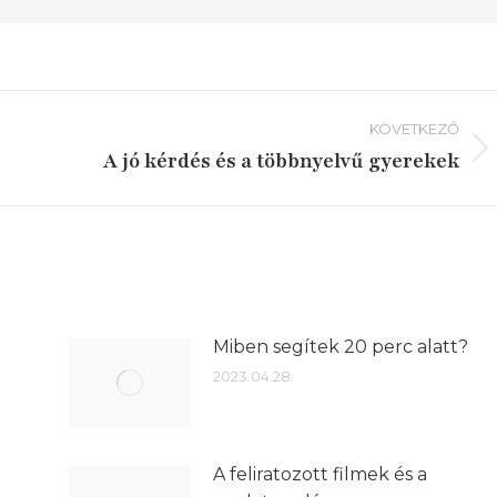
KÖVETKEZŐ
A jó kérdés és a többnyelvű gyerekek
Következő
írás:
Miben segítek 20 perc alatt?
2023.04.28.
A feliratozott filmek és a