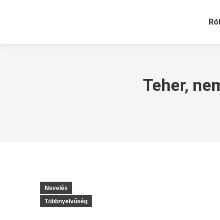
Ró
Teher, nem
Nevelés
Többnyelvűség