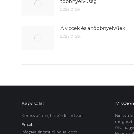
többnyelvűség
2023.01.29.
A viccek és a többnyelvűek
2023.01.29.
Kapcsolat
Misszió
Keress bátran, ha kérdésed van!
Nincs a k
megosztha
Email:
élsz nag
info@raisingmultilingual.com
Nyomaszt