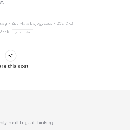
t.
űség
Zita Mate
bejegyzése
2021.07.31.
zések:
nyelvtanulás
re this post
mily, multilingual thinking.