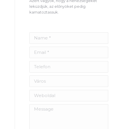
Azért vagyok, hogy a nehézségeket
leküzdjük, az előnyöket pedig
kamatoztassuk.
Name *
Email *
Telefon
Város
Weboldal
Message
m