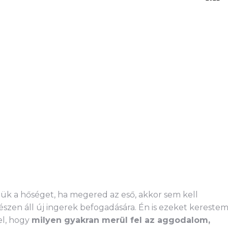
ük a hőséget, ha megered az eső, akkor sem kell
szen áll új ingerek befogadására. Én is ezeket kereste
el, hogy
milyen gyakran merül fel az aggodalom,