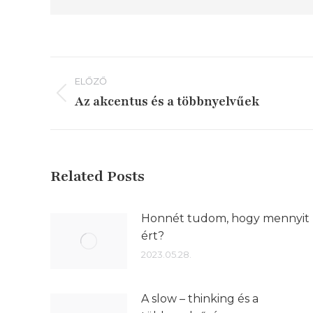
Bejegyzés
ELŐZŐ
navigáció
Az akcentus és a többnyelvűek
Előző
írás:
Related Posts
Honnét tudom, hogy mennyit
ért?
2023.05.28.
A slow – thinking és a