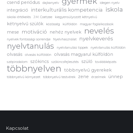
gyermek
csend periódus
dajkanyelv
idegen nyelv
iskola
interkulturális kompetencia
integráció
iskolai értékelés
J.M. Coetzee
kiegyensúlyozott kétnyelvű
kétnyelvű szülők
közösség
külföldön
magyar foglalkozások
nevelés
motiváció
mese
nehéz nyelvek
nyelvkeverés
nyelvek fontossági sorrendje
Nyelvhasználat
nyelvtanulás
nyelvtanulási tippek
nyelvtanulás külföldön
olvasás
olvasás magyarul külföldön
olvasás külföldön
szókincs
szülő
szépirodalom
szókincsfejlesztés
továbbképzés
többnyelven
többnyelvű gyerekek
zene
ünnep
többnyelvű környezet
többnyelvű testvérek
érzelmek
Kapcsolat