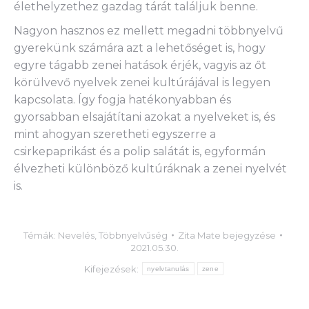
élethelyzethez gazdag tárát találjuk benne.
Nagyon hasznos ez mellett megadni többnyelvű
gyerekünk számára azt a lehetőséget is, hogy
egyre tágabb zenei hatások érjék, vagyis az őt
körülvevő nyelvek zenei kultúrájával is legyen
kapcsolata. Így fogja hatékonyabban és
gyorsabban elsajátítani azokat a nyelveket is, és
mint ahogyan szeretheti egyszerre a
csirkepaprikást és a polip salátát is, egyformán
élvezheti különböző kultúráknak a zenei nyelvét
is.
Témák:
Nevelés
,
Többnyelvűség
Zita Mate
bejegyzése
2021.05.30.
Kifejezések:
nyelvtanulás
zene