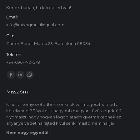
Keress bátran, ha kérdésed van!
Email:
info@raisingmultilingual.com
Cím:
Carrer Benet Mateu 23. Barcelona 08034
Telefon:
+34-696-770-578
Itt is megtalálsz minket:
Facebook
Linkedin
Whatsapp
oldal
oldal
oldal
Misszióm
új
új
új
ablakban
ablakban
ablakban
Nincs a környezetedben senki, akivel megoszthatnád a
kételyeidet? Távol élsz nagyobb magyar közösségektől?
nyílik
nyílik
nyílik
Nyomaszt, hogy hogyan fogod átadni gyermekednek az
meg.
meg.
meg.
anyanyelvedet ha rajtad kívül senki mástól nem hallja?
Nem vagy egyedül!