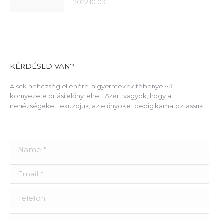
2022.10.03.
KÉRDÉSED VAN?
A sok nehézség ellenére, a gyermekek többnyelvű
környezete óriási előny lehet. Azért vagyok, hogy a
nehézségeket leküzdjük, az előnyöket pedig kamatoztassuk.
Name *
Email *
Telefon
Város