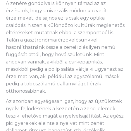
A zenére gondolva is könnyen támad az az
érzésünk, hogy univerzális módon közvetít
érzelmeket, de sajnos ez is csak egy optikai
csalódás, hiszen a különbözö kultúrák meglehetös
eltéréseket mutatnak ebböl a szempontból is.
Talán a gasztronómiai érzékelésünkkel
hasonlíthatnánk össze a zenei ízlés ilyen nemü
függését attól, hogy hová születünk. Mint
ahogyan vannak, akikből a csirkepaprikás,
másokból pedig a polip saláta váltja ki ugyanazt az
érzelmet, van, aki például az egyszólamú, mások
pedig a többszólamú dallamvilágot érzik
otthonosabbnak.
Az azonban egységesen igaz, hogy az újszülöttek
nyelvi fejlődésének a kezdetén a zenei elemek
teszik lehetővé magát a nyelvelsajátítást. Az egész
pici gyerekek eleinte a nyelvet mint zenét,
dallamot, ritmust, hangszínt, stb. érzékelik.