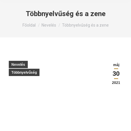
Többnyelvűség és a zene
Itt állsz:
Főoldal
Nevelés
Többnyelvűség és a zene
Nevelés
máj
30
Többnyelvűség
2021