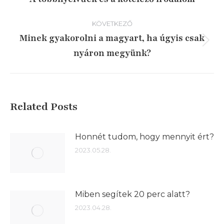
írás:
KÖVETKEZŐ
Minek gyakorolni a magyart, ha úgyis csak
Következő
nyáron megyünk?
írás:
Related Posts
Honnét tudom, hogy mennyit ért?
2023.05.28.
Miben segítek 20 perc alatt?
2023.04.28.