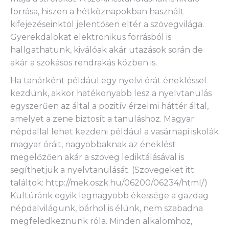
forrása, hiszen a hétköznapokban használt
kifejezéseinktöl jelentösen eltér a szövegvilága.
Gyerekdalokat elektronikus forrásból is
hallgathatunk, kiválóak akár utazások során de
akár a szokásos rendrakás közben is.
Ha tanárként például egy nyelvi órát énekléssel
kezdünk, akkor hatékonyabb lesz a nyelvtanulás
egyszerűen az által a pozitív érzelmi háttér által,
amelyet a zene biztosít a tanuláshoz. Magyar
népdallal lehet kezdeni például a vasárnapi iskolák
magyar óráit, nagyobbaknak az éneklést
megelőzően akár a szöveg lediktálásával is
segíthetjük a nyelvtanulását. (Szövegeket itt
találtok: http://mek.oszk.hu/06200/06234/html/)
Kultúránk egyik legnagyobb ékessége a gazdag
népdalvilágunk, bárhol is élünk, nem szabadna
megfeledkeznünk róla. Minden alkalomhoz,