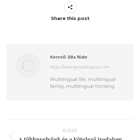
Share this post
Szerző:
Zita Mate
https://raisingmultilingual.com
Multilingual life, multilingual
family, multilingual thinking.
Bejegyzés
ELŐZŐ
navigáció
A többnyelvűek és a kötelező irodalom
Előző