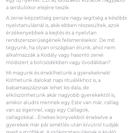
egy új nyelvet. Ezt az idöszakot kutatók nagyjából
a serdülökor elejére teszik.
A zenei képzettség persze nagy segítség a későbbi
nyelvtanulásnál is, akik ebben részesültek, azok
érzékenyebbek a kiejtés és a nyelvtan
rendszerszerűségének felismerésekor. De mit
tegyünk, ha olyan országban élünk, ahol nem
alkalmazzák a Kodály vagy hasonló zenei
módszert a bölcsődékben vagy óvodákban?
Mi magunk és éneklhetünk a gyerekeknek!
Köthetünk dalokat napi rituálékhoz is, a
babamasszázsnak lehet kis dala, de
elköszönhetünk akár nagyobb gyerekektől is,
amikor aludni mennek egy Este van már, csillag
van az égennel, vagy egy Csillagok,
csillagokkal….Énekes könyvekböl énekelve a
gyerekek már pár ismétlés után kívülröl tudják
majd a strófákat. A szókincstanulásnak is kiváló