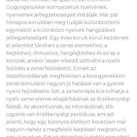
Gügyögésükkel környezetük nyelvének,
nyelveinek jellegzetességeit imitálják. Már pár
hónapos korukban meg tudják különböztetni
egymástól a különböző nyelvek hangzásbeli
jellegzetességeit. Egy éves koruk körül kezdenek
el jelentést társítani a zenei elemekhez, a
kiejtéshez, ritmushoz, hanglejtéshez és ez az a
korszak, amikor lassan elkezd szétválni a nyelvi
fejlődés a zenei fejlődéstől. Ennek az
összefonódásnak megfelelöen a kora gyerekkori
zenei stimuláció nagyon jó hatással van a gyerek
nyelvi fejlődésére. Sőt, a zeneterápia ki is tolhatja a
nyelv zenei elemei elsajátításának az érzékenységi
fázisát. Az akcentusnak, az intonációnak, stb.
ugyanis van érzékenységi periódusa, ami azt
jelenti, hogy egy bizonyos életkort követöen már
nagyon nehéz a megfelelö kiejtéssel megtanulni