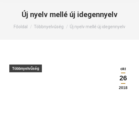
Új nyelv mellé új idegennyelv
Itt állsz:
Főoldal
Többnyelvűség
Új nyelv mellé új idegennyelv
Többnyelvűség
okt
26
2018