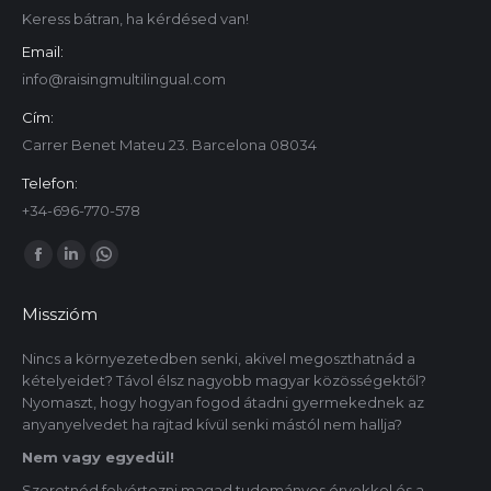
Keress bátran, ha kérdésed van!
Email:
info@raisingmultilingual.com
Cím:
Carrer Benet Mateu 23. Barcelona 08034
Telefon:
+34-696-770-578
Itt is megtalálsz minket:
Facebook
Linkedin
Whatsapp
oldal
oldal
oldal
Misszióm
új
új
új
ablakban
ablakban
ablakban
Nincs a környezetedben senki, akivel megoszthatnád a
kételyeidet? Távol élsz nagyobb magyar közösségektől?
nyílik
nyílik
nyílik
Nyomaszt, hogy hogyan fogod átadni gyermekednek az
meg.
meg.
meg.
anyanyelvedet ha rajtad kívül senki mástól nem hallja?
Nem vagy egyedül!
Szeretnéd felvértezni magad tudományos érvekkel és a