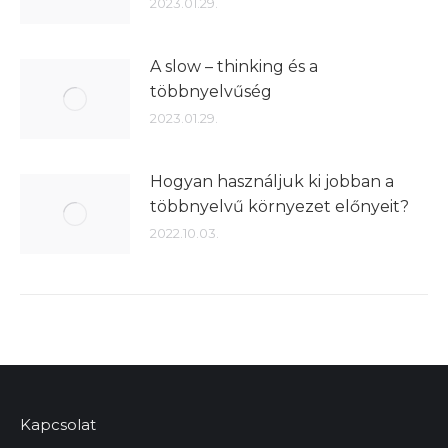
2023.01.29.
A slow – thinking és a
többnyelvűség
2023.01.29.
Hogyan használjuk ki jobban a
többnyelvű környezet előnyeit?
2022.10.03.
Kapcsolat