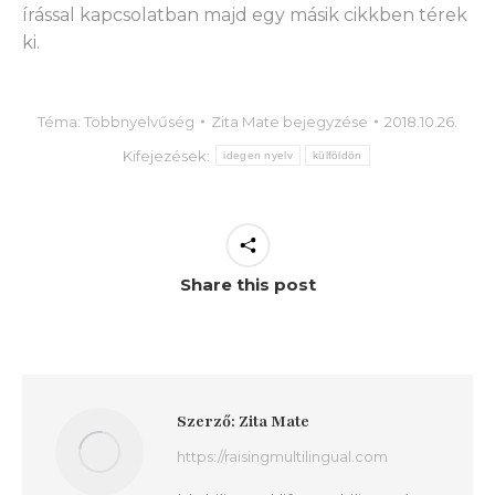
írással kapcsolatban majd egy másik cikkben térek
ki.
Téma:
Többnyelvűség
Zita Mate
bejegyzése
2018.10.26.
Kifejezések:
idegen nyelv
külföldön
Share this post
Szerző:
Zita Mate
https://raisingmultilingual.com