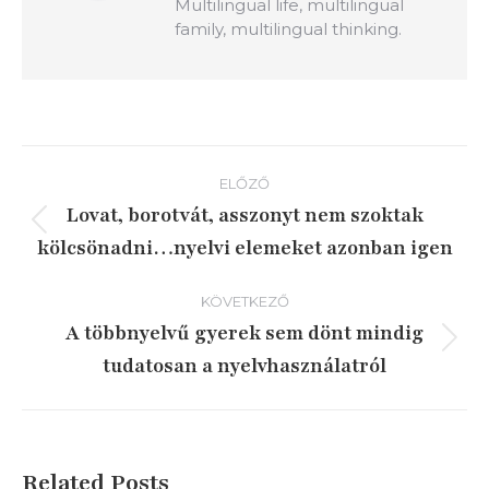
Multilingual life, multilingual
family, multilingual thinking.
Bejegyzés
ELŐZŐ
navigáció
Lovat, borotvát, asszonyt nem szoktak
Előző
kölcsönadni…nyelvi elemeket azonban igen
írás:
KÖVETKEZŐ
A többnyelvű gyerek sem dönt mindig
Következő
tudatosan a nyelvhasználatról
írás:
Related Posts