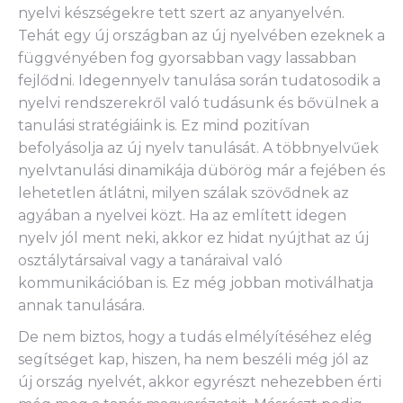
nyelvi készségekre tett szert az anyanyelvén.
Tehát egy új országban az új nyelvében ezeknek a
függvényében fog gyorsabban vagy lassabban
fejlődni. Idegennyelv tanulása során tudatosodik a
nyelvi rendszerekről való tudásunk és bővülnek a
tanulási stratégiáink is. Ez mind pozitívan
befolyásolja az új nyelv tanulását. A többnyelvűek
nyelvtanulási dinamikája dübörög már a fejében és
lehetetlen átlátni, milyen szálak szövődnek az
agyában a nyelvei közt. Ha az említett idegen
nyelv jól ment neki, akkor ez hidat nyújthat az új
osztálytársaival vagy a tanáraival való
kommunikációban is. Ez még jobban motiválhatja
annak tanulására.
De nem biztos, hogy a tudás elmélyítéséhez elég
segítséget kap, hiszen, ha nem beszéli még jól az
új ország nyelvét, akkor egyrészt nehezebben érti