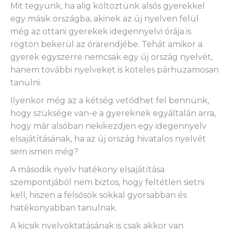
Mit tegyünk, ha alig költöztünk alsós gyerekkel
egy másik országba, akinek az új nyelven felül
még az ottani gyerekek idegennyelvi órája is
rögtön bekerül az órarendjébe. Tehát amikor a
gyerek egyszerre nemcsak egy új ország nyelvét,
hanem további nyelveket is köteles párhuzamosan
tanulni.
Ilyenkor még az a kétség vetődhet fel bennünk,
hogy szüksége van-e a gyereknek egyáltalán arra,
hogy már alsóban nekikezdjen egy idegennyelv
elsajátításának, ha az új ország hivatalos nyelvét
sem ismeri még?
A második nyelv hatékony elsajátítása
szempontjából nem biztos, hogy feltétlen sietni
kell, hiszen a felsősök sokkal gyorsabban és
hatékonyabban tanulnak.
A kicsik nyelvoktatásának is csak akkor van