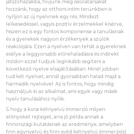
játszóházakba, hívjunk meg iskolatársakat
hozzánk, hogy az otthoni intim terünkben is
nyíljon az új nyelvnek egy rés. Mindezt
lelkesedéssel, vagyis pozitív érzelmekkel kísérve,
hiszen ez is egy fontos komponense a tanulásnak
és a gyerekek nagyon érzékenyek a szülök
reakciójára. Ezen a nyelven van tehát a gyereknek
esélye a leggyorsabb előrehaladásra és indirekt
módon ezzel tudjuk leginkább segíteni a
következő nyelve elsajátításában. Minél jobban
tud két nyelvet, annál gyorsabban halad majd a
harmadik nyelvével. Az is fontos, hogy mindig
használjuk ki az alkalmat, ami egyik vagy másik
nyelv tanulásához nyílik.
S hogy a korai kétnyelvű immerzió milyen
előnyöket rejteget, arra jó példa annak a
finnországi kutatásnak az eredménye, amelyben
finn egynyelvű és finn-svéd kétnyelvű (immerziós)