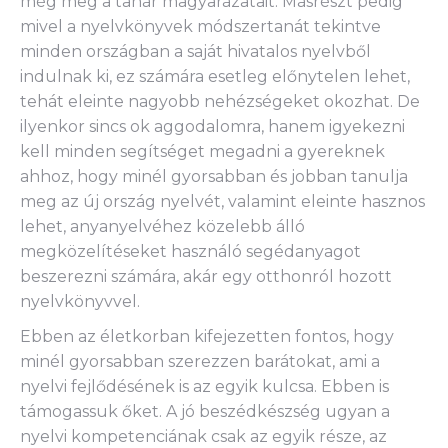
még meg a tanár magyarázatait. Másrészt pedig
mivel a nyelvkönyvek módszertanát tekintve
minden országban a saját hivatalos nyelvből
indulnak ki, ez számára esetleg előnytelen lehet,
tehát eleinte nagyobb nehézségeket okozhat. De
ilyenkor sincs ok aggodalomra, hanem igyekezni
kell minden segítséget megadni a gyereknek
ahhoz, hogy minél gyorsabban és jobban tanulja
meg az új ország nyelvét, valamint eleinte hasznos
lehet, anyanyelvéhez közelebb álló
megközelítéseket használó segédanyagot
beszerezni számára, akár egy otthonról hozott
nyelvkönyvvel.
Ebben az életkorban kifejezetten fontos, hogy
minél gyorsabban szerezzen barátokat, ami a
nyelvi fejlődésének is az egyik kulcsa. Ebben is
támogassuk őket. A jó beszédkészség ugyan a
nyelvi kompetenciának csak az egyik része, az