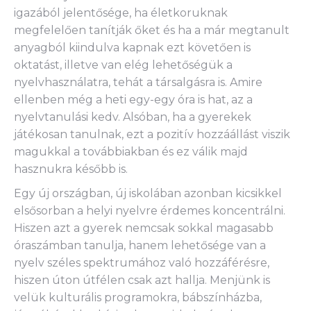
igazából jelentősége, ha életkoruknak
megfelelően tanítják őket és ha a már megtanult
anyagból kiindulva kapnak ezt követően is
oktatást, illetve van elég lehetőségük a
nyelvhasználatra, tehát a társalgásra is. Amire
ellenben még a heti egy-egy óra is hat, az a
nyelvtanulási kedv. Alsóban, ha a gyerekek
játékosan tanulnak, ezt a pozitív hozzáállást viszik
magukkal a továbbiakban és ez válik majd
hasznukra később is.
Egy új országban, új iskolában azonban kicsikkel
elsősorban a helyi nyelvre érdemes koncentrálni.
Hiszen azt a gyerek nemcsak sokkal magasabb
óraszámban tanulja, hanem lehetősége van a
nyelv széles spektrumához való hozzáférésre,
hiszen úton útfélen csak azt hallja. Menjünk is
velük kulturális programokra, bábszínházba,