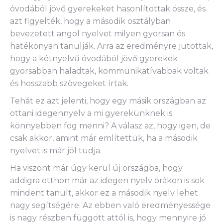
óvodából jövő gyerekeket hasonlítottak össze, és
azt figyelték, hogy a második osztályban
bevezetett angol nyelvet milyen gyorsan és
hatékonyan tanulják. Arra az eredményre jutottak,
hogy a kétnyelvű óvodából jövő gyerekek
gyorsabban haladtak, kommunikatívabbak voltak
és hosszabb szövegeket írtak.
Tehát ez azt jelenti, hogy egy másik országban az
ottani idegennyelv a mi gyerekünknek is
könnyebben fog menni? A válasz az, hogy igen, de
csak akkor, amint már említettük, ha a második
nyelvet is már jól tudja.
Ha viszont már úgy kerül új országba, hogy
addigra otthon már az idegen nyelv órákon is sok
mindent tanult, akkor ez a második nyelv lehet
nagy segítségére. Az ebben való eredményessége
is nagy részben függött attól is, hogy mennyire jó