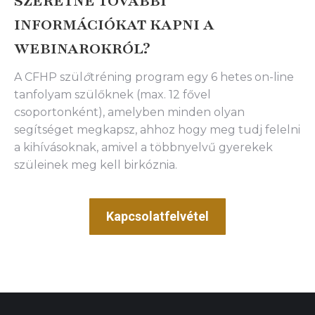
SZERETNE TOVÁBBI
INFORMÁCIÓKAT KAPNI A
WEBINAROKRÓL?
A CFHP szül
ő
tréning program egy 6 hetes on-line
tanfolyam szülőknek (max. 12 fővel
csoportonként), amelyben minden olyan
segítséget megkapsz, ahhoz hogy meg tudj felelni
a kihívásoknak, amivel a többnyelvű gyerekek
szüleinek meg kell birkóznia.
Kapcsolatfelvétel