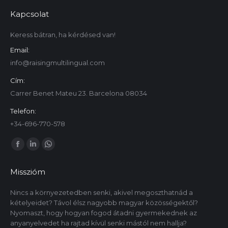
Kapcsolat
Keress bátran, ha kérdésed van!
Email:
info@raisingmultilingual.com
Cím:
Carrer Benet Mateu 23. Barcelona 08034
Telefon:
+34-696-770-578
Itt is megtalálsz minket:
Facebook
Linkedin
Whatsapp
oldal
oldal
oldal
Misszióm
új
új
új
ablakban
ablakban
ablakban
Nincs a környezetedben senki, akivel megoszthatnád a
kételyeidet? Távol élsz nagyobb magyar közösségektől?
nyílik
nyílik
nyílik
Nyomaszt, hogy hogyan fogod átadni gyermekednek az
meg.
meg.
meg.
anyanyelvedet ha rajtad kívül senki mástól nem hallja?