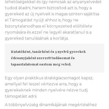
lehetőségekkel és így nemcsak az anyanyelvedet
tudod átadni, hanem biztosítod azt is, hogy a
gyereked az új nyelveit is magas szinten sajátítsa
el.Támogatást nyújt ahhoz is, hogy ne
bizonytalanodhass el környezeted előítélete
nyomására és ezzel ne legyél akaratlanul is a
gyereked tanulásának a korlátja.
Kutatóként, tanárként és 5 nyelvű gyerekek
édesanyjaként szerzett tudásomat és
tapasztalatomat osztom meg veled.
Egy olyan praktikus stratégiacsomagot kapsz,
amellyel fel leszel vértezve arra, hogy a
gyerekeknek minden nyelvére nézve tudj
támogatást adni.
A többnyelvűség dinamikájának megértéséhez