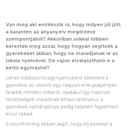
Van még aki emlékszik rá, hogy milyen jól jött
a karantén az anyanyelv megőrzése
szempontjából? Akkoriban sokkal többen
kerestek meg azzal, hogy hogyan segítsék a
gyerekeket abban, hogy ne maradjanak le az
iskola nyelvével. De vajon elválasztható-e a
kettő egymástól?
Lehet többszörös egynyelvűként tekinteni a
gyerekre, az viszont egy nagyon energiaigényes
feladat minden oldalról, ráadásul így hasznos
lehetőségek maradnak kihasználatlanul, a
gyerekek valódi igénye pedig teljesen figyelmen
kívül reked.
A szül
ő
tréning abban segít, hogy élj ezekkel a