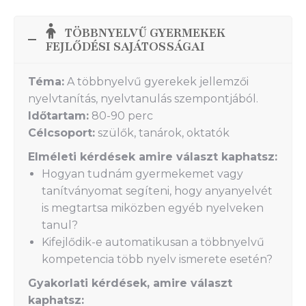
TÖBBNYELVŰ GYERMEKEK
FEJLŐDÉSI SAJÁTOSSÁGAI
Téma:
A többnyelvű gyerekek jellemzői
nyelvtanítás, nyelvtanulás szempontjából.
Időtartam:
80-90 perc
Célcsoport:
szülők, tanárok, oktatók
Elméleti kérdések amire választ kaphatsz:
Hogyan tudnám gyermekemet vagy
tanítványomat segíteni, hogy anyanyelvét
is megtartsa miközben egyéb nyelveken
tanul?
Kifejlődik-e automatikusan a többnyelvű
kompetencia több nyelv ismerete esetén?
Gyakorlati kérdések, amire választ
kaphatsz: