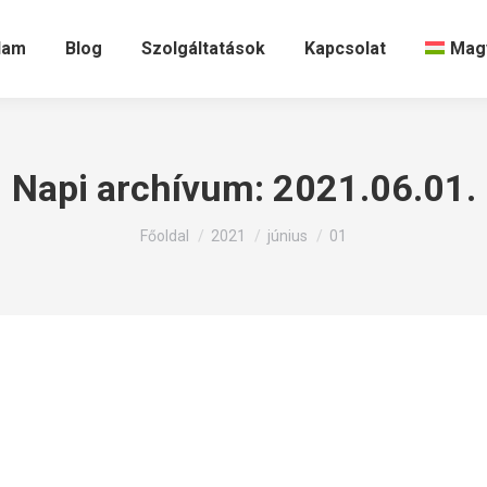
lam
Blog
Szolgáltatások
Kapcsolat
Mag
Napi archívum:
2021.06.01.
Itt állsz:
Főoldal
2021
június
01