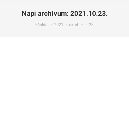
Napi archívum:
2021.10.23.
Itt állsz:
Főoldal
2021
október
23