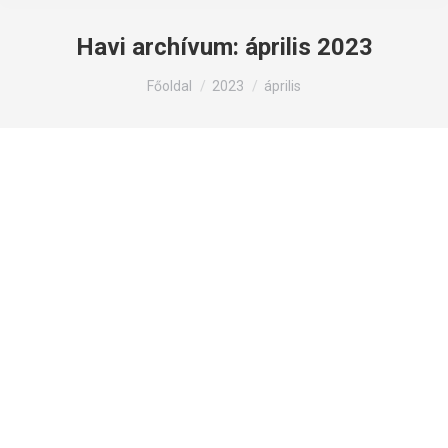
Havi archívum:
április 2023
Itt állsz:
Főoldal
2023
április