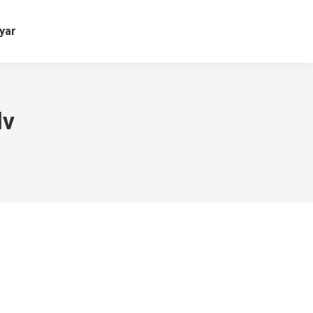
yar
lv