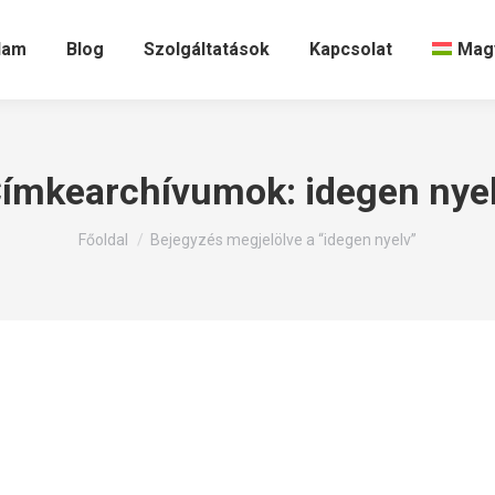
lam
Blog
Szolgáltatások
Kapcsolat
Mag
ímkearchívumok:
idegen nye
Itt állsz:
Főoldal
Bejegyzés megjelölve a “idegen nyelv”