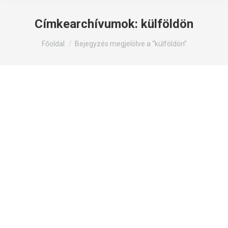
Címkearchívumok:
külföldön
Itt állsz:
Főoldal
Bejegyzés megjelölve a “külföldön”