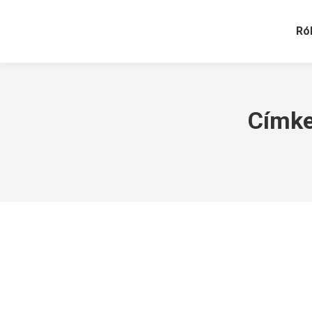
Ró
Címke