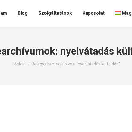
lam
Blog
Szolgáltatások
Kapcsolat
Mag
archívumok:
nyelvátadás kül
Itt állsz:
Főoldal
Bejegyzés megjelölve a “nyelvátadás külföldön”