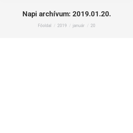
Napi archívum:
2019.01.20.
Itt állsz:
Főoldal
2019
január
20