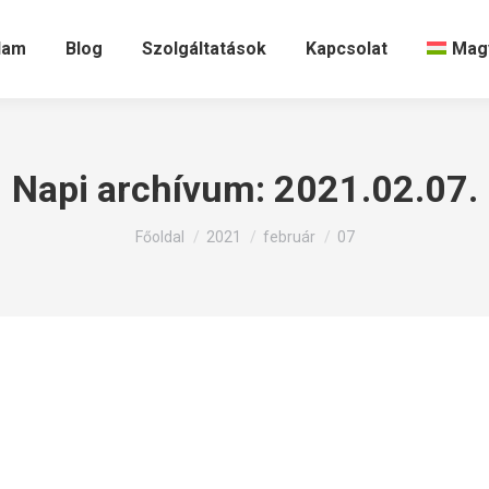
lam
Blog
Szolgáltatások
Kapcsolat
Mag
Napi archívum:
2021.02.07.
Itt állsz:
Főoldal
2021
február
07