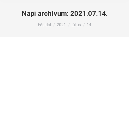
Napi archívum:
2021.07.14.
Itt állsz:
Főoldal
2021
július
14