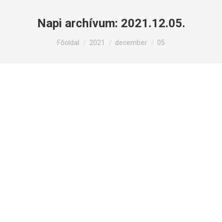
Napi archívum:
2021.12.05.
Itt állsz:
Főoldal
2021
december
05