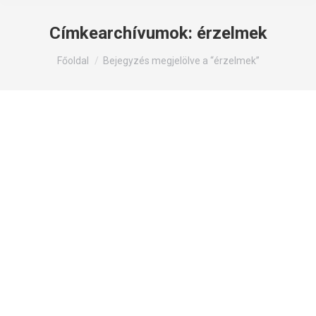
Címkearchívumok:
érzelmek
Itt állsz:
Főoldal
Bejegyzés megjelölve a “érzelmek”