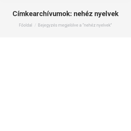
Címkearchívumok:
nehéz nyelvek
Itt állsz:
Főoldal
Bejegyzés megjelölve a “nehéz nyelvek”