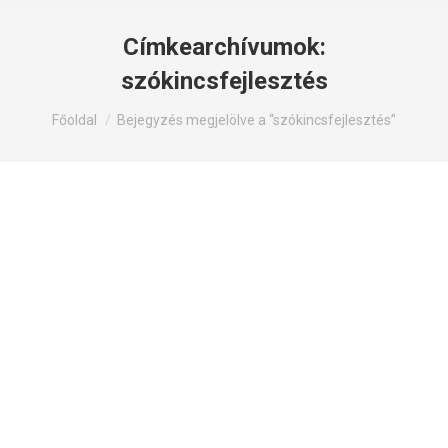
Címkearchívumok:
szókincsfejlesztés
Itt állsz:
Főoldal
Bejegyzés megjelölve a “szókincsfejlesztés”