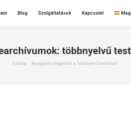
lam
Blog
Szolgáltatások
Kapcsolat
Mag
earchívumok:
többnyelvű tes
Itt állsz:
Főoldal
Bejegyzés megjelölve a “többnyelvű testvérek”