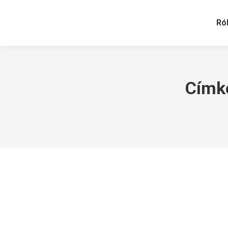
Ró
Címk