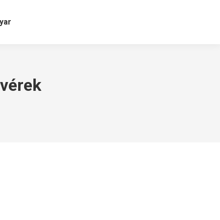
yar
tvérek