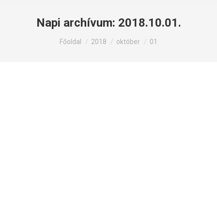
Napi archívum:
2018.10.01.
Itt állsz:
Főoldal
2018
október
01