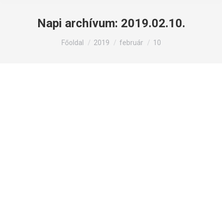
Napi archívum:
2019.02.10.
Itt állsz:
Főoldal
2019
február
10