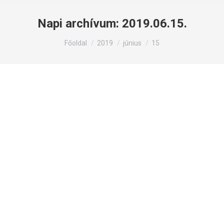
Napi archívum:
2019.06.15.
Itt állsz:
Főoldal
2019
június
15