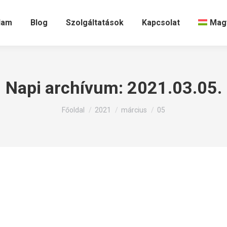
lam
Blog
Szolgáltatások
Kapcsolat
Mag
Napi archívum:
2021.03.05.
Itt állsz:
Főoldal
2021
március
05