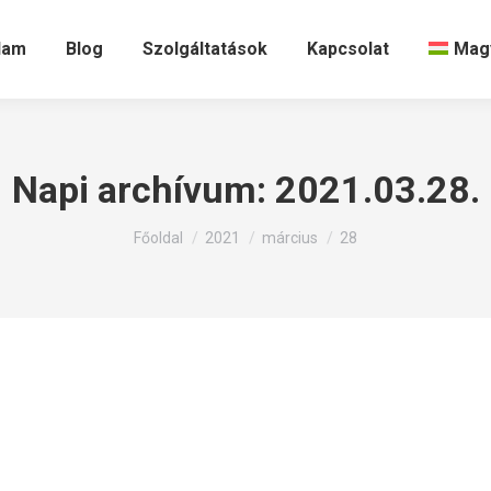
lam
Blog
Szolgáltatások
Kapcsolat
Mag
Napi archívum:
2021.03.28.
Itt állsz:
Főoldal
2021
március
28