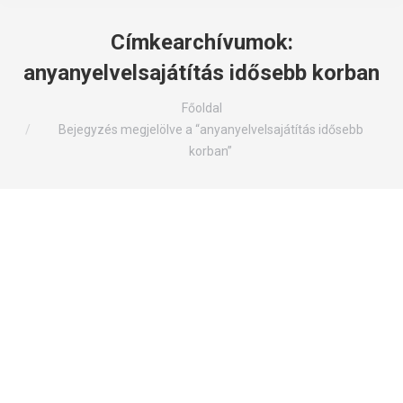
Címkearchívumok:
anyanyelvelsajátítás idősebb korban
Itt állsz:
Főoldal
Bejegyzés megjelölve a “anyanyelvelsajátítás idősebb
korban”