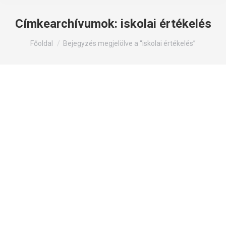
Címkearchívumok:
iskolai értékelés
Itt állsz:
Főoldal
Bejegyzés megjelölve a “iskolai értékelés”