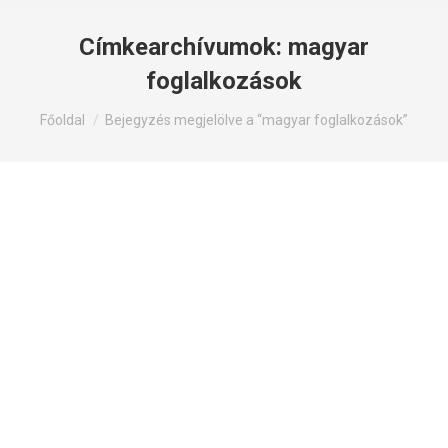
Címkearchívumok:
magyar
foglalkozások
Itt állsz:
Főoldal
Bejegyzés megjelölve a “magyar foglalkozások”