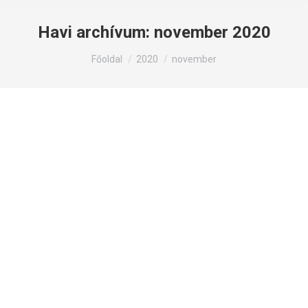
Havi archívum:
november 2020
Itt állsz:
Főoldal
2020
november