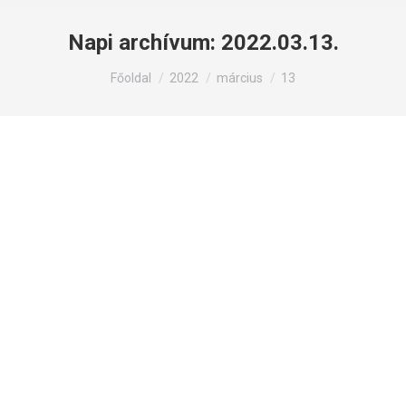
Napi archívum:
2022.03.13.
Itt állsz:
Főoldal
2022
március
13