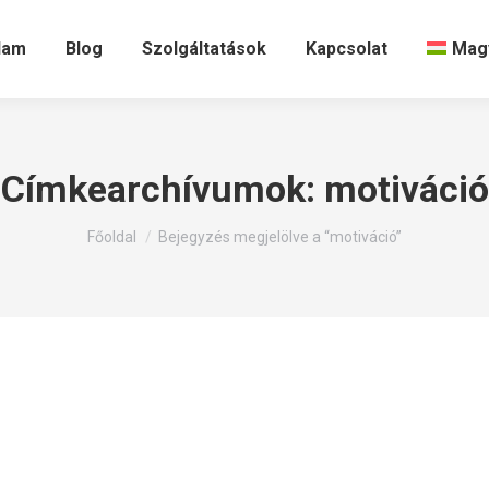
lam
Blog
Szolgáltatások
Kapcsolat
Mag
Címkearchívumok:
motiváció
Itt állsz:
Főoldal
Bejegyzés megjelölve a “motiváció”