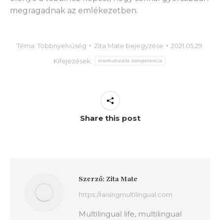
megragadnak az emlékezetben.
Téma:
Többnyelvűség
Zita Mate
bejegyzése
2021.05.29.
Kifejezések:
interkulturális kompetencia
Share this post
Szerző:
Zita Mate
https://raisingmultilingual.com
Multilingual life, multilingual