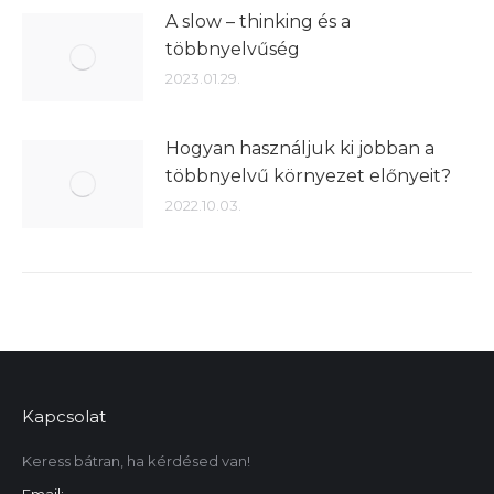
A slow – thinking és a
többnyelvűség
2023.01.29.
Hogyan használjuk ki jobban a
többnyelvű környezet előnyeit?
2022.10.03.
Kapcsolat
Keress bátran, ha kérdésed van!