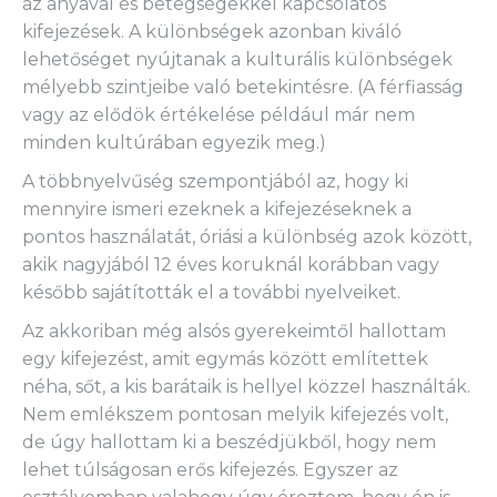
az anyával és betegségekkel kapcsolatos
kifejezések. A különbségek azonban kiváló
lehetőséget nyújtanak a kulturális különbségek
mélyebb szintjeibe való betekintésre. (A férfiasság
vagy az elődök értékelése például már nem
minden kultúrában egyezik meg.)
A többnyelvűség szempontjából az, hogy ki
mennyire ismeri ezeknek a kifejezéseknek a
pontos használatát, óriási a különbség azok között,
akik nagyjából 12 éves koruknál korábban vagy
később sajátították el a további nyelveiket.
Az akkoriban még alsós gyerekeimtől hallottam
egy kifejezést, amit egymás között említettek
néha, sőt, a kis barátaik is hellyel közzel használták.
Nem emlékszem pontosan melyik kifejezés volt,
de úgy hallottam ki a beszédjükből, hogy nem
lehet túlságosan erős kifejezés. Egyszer az