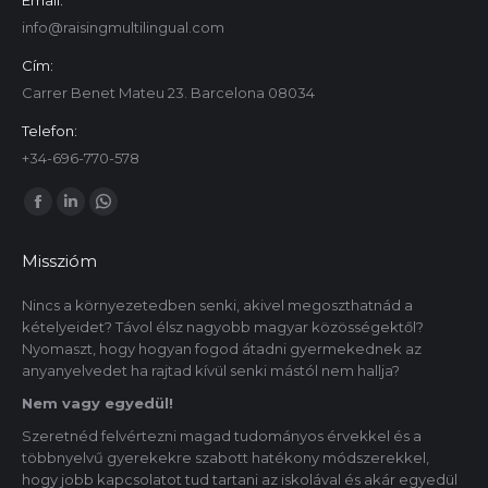
Email:
info@raisingmultilingual.com
Cím:
Carrer Benet Mateu 23. Barcelona 08034
Telefon:
+34-696-770-578
Itt is megtalálsz minket:
Facebook
Linkedin
Whatsapp
oldal
oldal
oldal
Misszióm
új
új
új
ablakban
ablakban
ablakban
Nincs a környezetedben senki, akivel megoszthatnád a
kételyeidet? Távol élsz nagyobb magyar közösségektől?
nyílik
nyílik
nyílik
Nyomaszt, hogy hogyan fogod átadni gyermekednek az
meg.
meg.
meg.
anyanyelvedet ha rajtad kívül senki mástól nem hallja?
Nem vagy egyedül!
Szeretnéd felvértezni magad tudományos érvekkel és a
többnyelvű gyerekekre szabott hatékony módszerekkel,
hogy jobb kapcsolatot tud tartani az iskolával és akár egyedül