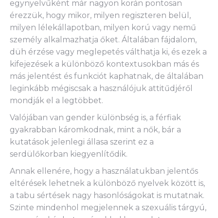
egynyelvűként már nagyon korán pontosan
érezzük, hogy mikor, milyen regiszteren belül,
milyen lélekállapotban, milyen korú vagy nemű
személy alkalmazhatja őket. Általában fájdalom,
düh érzése vagy meglepetés válthatja ki, és ezek a
kifejezések a különböző kontextusokban más és
más jelentést és funkciót kaphatnak, de általában
leginkább mégiscsak a használójuk attitűdjéről
mondják el a legtöbbet.
Valójában van gender különbség is, a férfiak
gyakrabban káromkodnak, mint a nők, bár a
kutatások jelenlegi állasa szerint ez a
serdülőkorban kiegyenlítődik.
Annak ellenére, hogy a használatukban jelentős
eltérések lehetnek a különböző nyelvek között is,
a tabu sértések nagy hasonlóságokat is mutatnak.
Szinte mindenhol megjelennek a szexuális tárgyú,