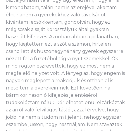
osztályomban valahogy úgy éreztem, hogy én is
kimondhatom, talán nem is az erejével akartam
élni, hanem a gyerekekhez való távolságot
kívántam lecsökkenteni, gondolván, hogy ez
mégiscsak a saját korosztályuk által gyakran
használt kifejezés. Azonban abban a pillanatban,
hogy kiejtettem ezt a szót a számon, hirtelen
csend lett és huszonegynéhány gyerek egyszerre
nézett fel a füzetéből tágra nyílt szemekkel. Ők
mind rögtön észrevették, hogy ez most nem a
megfelelő helyzet volt. A lényeg az, hogy engem is
nagyon meglepett a reakciójuk és otthon el is
meséltem a gyerekeimnek. Ezt követően, ha
bármikor hasonló kifejezés jelentéséröl
tudakolóztam náluk, kérlelhetetlenül elzárkóztak
az arról való felvilágosítástól, azzal érvelve, hogy
jobb, ha nem is tudom mit jelent, nehogy egyszer
eszembe jusson, hogy használjam. Nem szavaztak