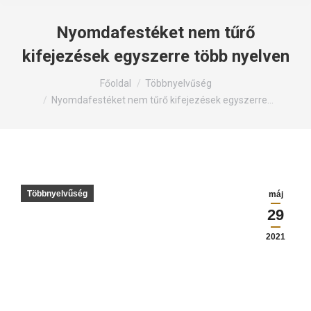
Nyomdafestéket nem tűrő
kifejezések egyszerre több nyelven
Itt állsz:
Főoldal
Többnyelvűség
Nyomdafestéket nem tűrő kifejezések egyszerre…
Többnyelvűség
máj
29
2021