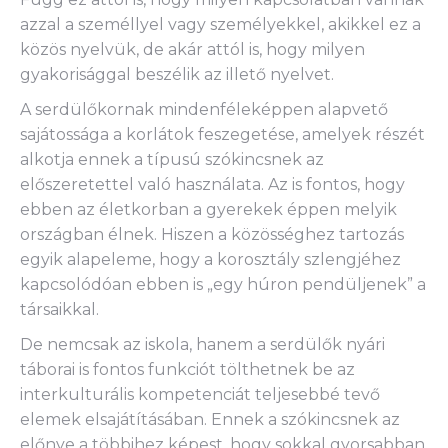
azzal a személlyel vagy személyekkel, akikkel ez a
közös nyelvük, de akár attól is, hogy milyen
gyakorisággal beszélik az illető nyelvet.
A serdülőkornak mindenféleképpen alapvető
sajátossága a korlátok feszegetése, amelyek részét
alkotja ennek a típusú szókincsnek az
előszeretettel való használata. Az is fontos, hogy
ebben az életkorban a gyerekek éppen melyik
országban élnek. Hiszen a közösséghez tartozás
egyik alapeleme, hogy a korosztály szlengjéhez
kapcsolódóan ebben is „egy húron pendüljenek” a
társaikkal.
De nemcsak az iskola, hanem a serdülők nyári
táborai is fontos funkciót tölthetnek be az
interkulturális kompetenciát teljesebbé tevő
elemek elsajátításában. Ennek a szókincsnek az
előnye a többihez képest, hogy sokkal gyorsabban