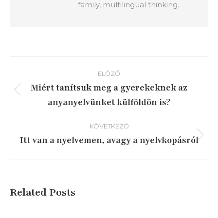
family, multilingual thinking.
Bejegyzés
ELŐZŐ
navigáció
Miért tanítsuk meg a gyerekeknek az
Előző
anyanyelvünket külföldön is?
írás:
KÖVETKEZŐ
Itt van a nyelvemen, avagy a nyelvkopásról
Következő
írás:
Related Posts