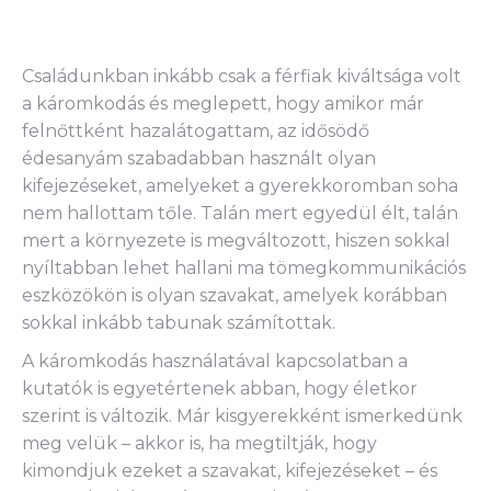
Családunkban inkább csak a férfiak kiváltsága volt
a káromkodás és meglepett, hogy amikor már
felnőttként hazalátogattam, az idősödő
édesanyám szabadabban használt olyan
kifejezéseket, amelyeket a gyerekkoromban soha
nem hallottam tőle. Talán mert egyedül élt, talán
mert a környezete is megváltozott, hiszen sokkal
nyíltabban lehet hallani ma tömegkommunikációs
eszközökön is olyan szavakat, amelyek korábban
sokkal inkább tabunak számítottak.
A káromkodás használatával kapcsolatban a
kutatók is egyetértenek abban, hogy életkor
szerint is változik. Már kisgyerekként ismerkedünk
meg velük – akkor is, ha megtiltják, hogy
kimondjuk ezeket a szavakat, kifejezéseket – és