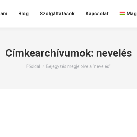
lam
Blog
Szolgáltatások
Kapcsolat
Mag
Címkearchívumok:
nevelés
Itt állsz:
Főoldal
Bejegyzés megjelölve a “nevelés”