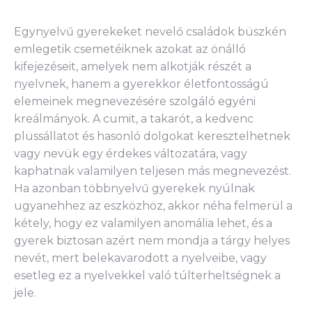
Egynyelvű gyerekeket nevelő családok büszkén
emlegetik csemetéiknek azokat az önálló
kifejezéseit, amelyek nem alkotják részét a
nyelvnek, hanem a gyerekkor életfontosságú
elemeinek megnevezésére szolgáló egyéni
kreálmányok. A cumit, a takarót, a kedvenc
plüssállatot és hasonló dolgokat keresztelhetnek
vagy nevük egy érdekes változatára, vagy
kaphatnak valamilyen teljesen más megnevezést.
Ha azonban többnyelvű gyerekek nyúlnak
ugyanehhez az eszközhöz, akkor néha felmerül a
kétely, hogy ez valamilyen anomália lehet, és a
gyerek biztosan azért nem mondja a tárgy helyes
nevét, mert belekavarodott a nyelveibe, vagy
esetleg ez a nyelvekkel való túlterheltségnek a
jele.