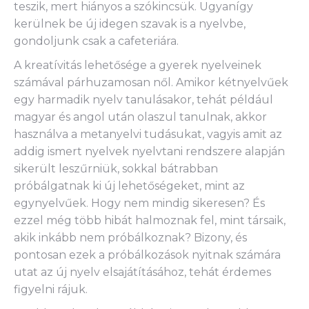
teszik, mert hiányos a szókincsük. Ugyanígy
kerülnek be új idegen szavak is a nyelvbe,
gondoljunk csak a cafeteriára.
A kreatívitás lehetősége a gyerek nyelveinek
számával párhuzamosan nől. Amikor kétnyelvűek
egy harmadik nyelv tanulásakor, tehát például
magyar és angol után olaszul tanulnak, akkor
használva a metanyelvi tudásukat, vagyis amit az
addig ismert nyelvek nyelvtani rendszere alapján
sikerült leszűrniük, sokkal bátrabban
próbálgatnak ki új lehetőségeket, mint az
egynyelvűek. Hogy nem mindig sikeresen? És
ezzel még több hibát halmoznak fel, mint társaik,
akik inkább nem próbálkoznak? Bizony, és
pontosan ezek a próbálkozások nyitnak számára
utat az új nyelv elsajátításához, tehát érdemes
figyelni rájuk.