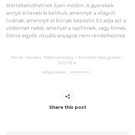
átértékelődhetnek ilyen módon. A gyerekek
annyit értenek ki belőlük, amennyit a világról
tudnak, amennyit el bírnak képzelni. Ez adja azt a
védelmet nekik, amellyel a rajzfilmek, vagy filmek,
illetve egyéb vizuális anyagok nem rendelkeznek.
Témák:
Nevelés
,
Többnyelvűség
Zita Mate
bejegyzése
2021.06.14.
Kifejezések:
nyelvkeverés
Share this post