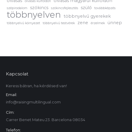
olvasás
olvasás magyarul külföldön
olvasás külföldön
szókincs
szülő
szépirodalom
szókincsfejlesztés
továbbképzés
többnyelven
többnyelvű gyerekek
zene
ünnep
többnyelvű környezet
többnyelvű testvérek
érzelmek
Kapcsolat
Keress bátran, ha kérdésed van!
Email:
info@raisingmultilingual.com
Cím:
Carrer Benet Mateu 23. Barcelona 08034
Telefon: