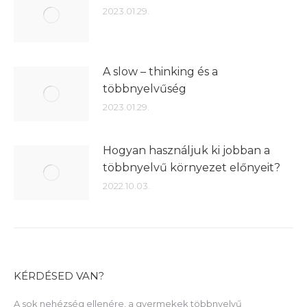
2023.01.29.
A slow – thinking és a
többnyelvűség
2023.01.29.
Hogyan használjuk ki jobban a
többnyelvű környezet előnyeit?
2022.10.03.
KÉRDÉSED VAN?
A sok nehézség ellenére, a gyermekek többnyelvű