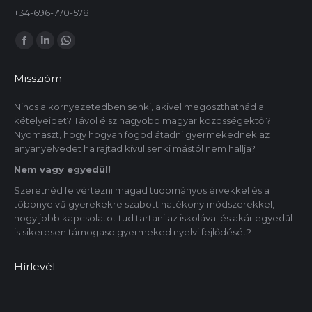
+34-696-770-578
Itt is megtalálsz minket:
Facebook
Linkedin
Whatsapp
oldal
oldal
oldal
Misszióm
új
új
új
ablakban
ablakban
ablakban
Nincs a környezetedben senki, akivel megoszthatnád a
kételyeidet? Távol élsz nagyobb magyar közösségektől?
nyílik
nyílik
nyílik
Nyomaszt, hogy hogyan fogod átadni gyermekednek az
meg.
meg.
meg.
anyanyelvedet ha rajtad kívül senki mástól nem hallja?
Nem vagy egyedül!
Szeretnéd felvértezni magad tudományos érvekkel és a
többnyelvű gyerekekre szabott hatékony módszerekkel,
hogy jobb kapcsolatot tud tartani az iskolával és akár egyedül
is sikeresen támogasd gyermeked nyelvi fejlődését?
Hírlevél