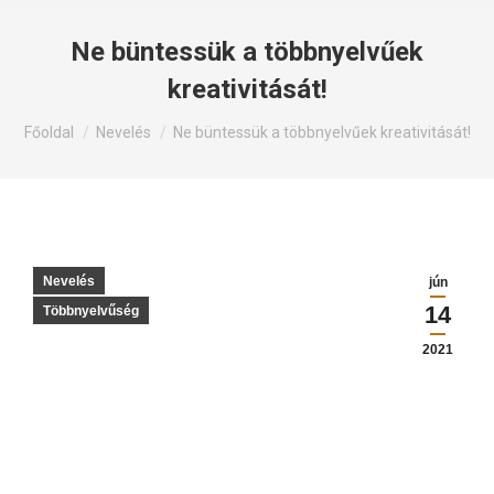
Ne büntessük a többnyelvűek
kreativitását!
Itt állsz:
Főoldal
Nevelés
Ne büntessük a többnyelvűek kreativitását!
Nevelés
jún
14
Többnyelvűség
2021