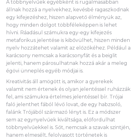
A többnyelvűek egyébként is rugalmasabban
állnak hozzá a nyelvekhez, kevésbé ragaszkodnak
egy kifejezéshez, hiszen alapvető élményük az,
hogy minden dolgot többféleképpen is lehet
hívni. Ráadásul számukra egy-egy kifejezés
metaforikus jelentése is kibővülhet, hiszen minden
nyelv hozzátehet valamit az előzőkéhez. Például a
karácsony nemcsak a karácsonyfát és a beiglit
jelenti, hanem párosulhatnak hozzá akár a meleg
égövi ünneplés egyéb módjai is.
Kreativitás áll amögött is, amikor a gyerekek
valamit nem értenek és olyan jelentéssel ruházzák
fel, ami számukra értelmes jelentéssel bír. Trójai
faló jelenthet fából lévő lovat, de egy habzsoló,
falánk Trójából származó lényt is. Ez a módszer
sem az egynyelvűek kiváltsága, előfordulhat
többnyelvűekkel is. Sőt, nemcsak a szavak szintjén,
hanem elmesélt, felolvasott történetek is