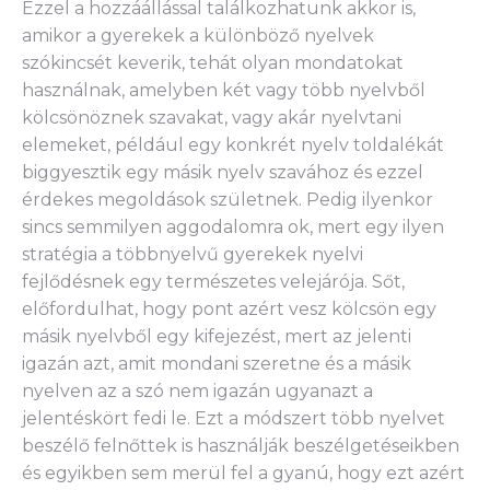
Ezzel a hozzáállással találkozhatunk akkor is,
amikor a gyerekek a különböző nyelvek
szókincsét keverik, tehát olyan mondatokat
használnak, amelyben két vagy több nyelvből
kölcsönöznek szavakat, vagy akár nyelvtani
elemeket, például egy konkrét nyelv toldalékát
biggyesztik egy másik nyelv szavához és ezzel
érdekes megoldások születnek. Pedig ilyenkor
sincs semmilyen aggodalomra ok, mert egy ilyen
stratégia a többnyelvű gyerekek nyelvi
fejlődésnek egy természetes velejárója. Sőt,
előfordulhat, hogy pont azért vesz kölcsön egy
másik nyelvből egy kifejezést, mert az jelenti
igazán azt, amit mondani szeretne és a másik
nyelven az a szó nem igazán ugyanazt a
jelentéskört fedi le. Ezt a módszert több nyelvet
beszélő felnőttek is használják beszélgetéseikben
és egyikben sem merül fel a gyanú, hogy ezt azért