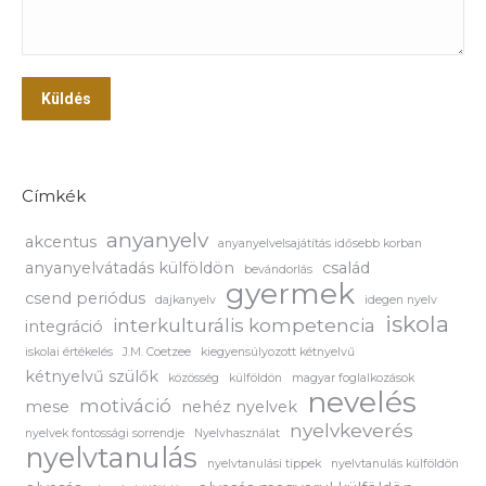
Küldés
Címkék
anyanyelv
akcentus
anyanyelvelsajátítás idősebb korban
anyanyelvátadás külföldön
család
bevándorlás
gyermek
csend periódus
dajkanyelv
idegen nyelv
iskola
interkulturális kompetencia
integráció
iskolai értékelés
J.M. Coetzee
kiegyensúlyozott kétnyelvű
kétnyelvű szülők
közösség
külföldön
magyar foglalkozások
nevelés
motiváció
mese
nehéz nyelvek
nyelvkeverés
nyelvek fontossági sorrendje
Nyelvhasználat
nyelvtanulás
nyelvtanulási tippek
nyelvtanulás külföldön