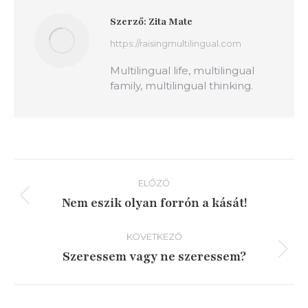
Szerző:
Zita Mate
https://raisingmultilingual.com
Multilingual life, multilingual
family, multilingual thinking.
Bejegyzés
ELŐZŐ
navigáció
Nem eszik olyan forrón a kását!
Előző
írás:
KÖVETKEZŐ
Szeressem vagy ne szeressem?
Következő
írás: